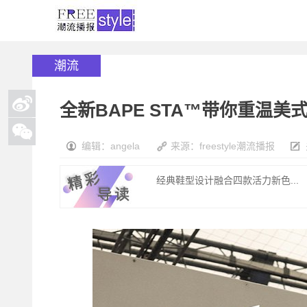
潮流
全新BAPE STA™带你重温美
编辑：angela
来源：freestyle潮流播报
经典鞋型设计融合四款活力新色...