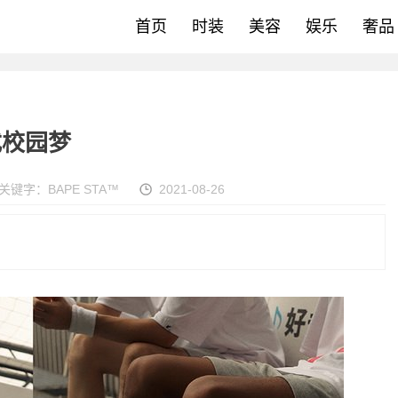
首页
时装
美容
娱乐
奢品
式校园梦
关键字：
BAPE STA™
2021-08-26