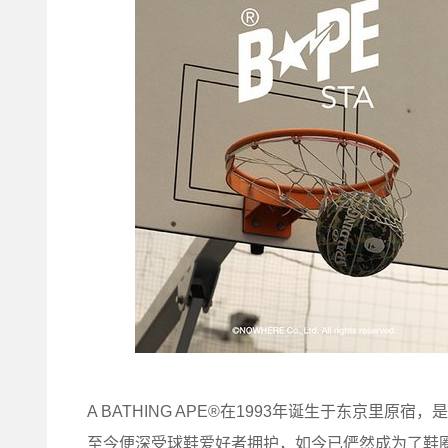
A BATHING APE®在1993年诞生于东京里原
至今便深受球鞋爱好者拥护，如今已俨然成为了鞋圈