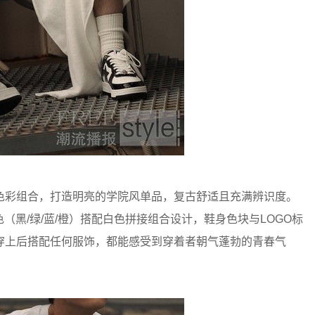
色彩组合，打造明亮的学院风单品，复古舒适且充满辨识度。
色（黑/绿/蓝/橙）搭配白色拼接组合设计，鞋身色块与LOGO标
穿上后搭配任何服饰，都能感受到穿着者朝气蓬勃的青春气