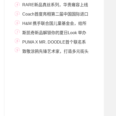
RARE新品真丝系列，华贵雍容上线
Coach首度亮相第二届中国国际进口
博览会
H&M 携手联合国儿童基金会，给所
有孩子一样的
斯凯奇新品解锁你的夏日Look 举办
丛林限定派对
PUMA X MR. DOODLE首个联名系
列即将释出 妙想天开，
致敬涂鸦先锋艺术家，打造多元街头
新潮流 EVI