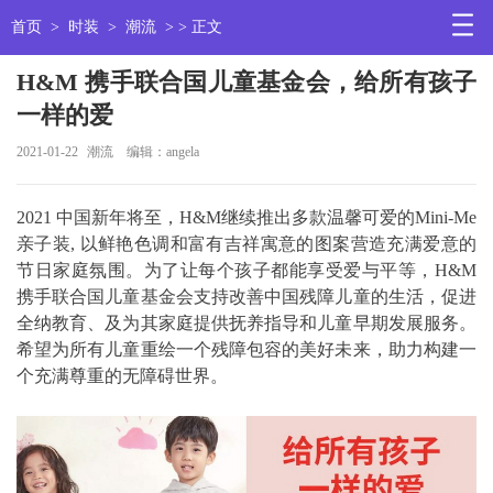
首页
>
时装
>
潮流
> > 正文
H&M 携手联合国儿童基金会，给所有孩子
一样的爱
2021-01-22
潮流
编辑：angela
2021 中国新年将至，H&M继续推出多款温馨可爱的Mini-Me
亲子装, 以鲜艳色调和富有吉祥寓意的图案营造充满爱意的
节日家庭氛围。为了让每个孩子都能享受爱与平等，H&M
携手联合国儿童基金会支持改善中国残障儿童的生活，促进
全纳教育、及为其家庭提供抚养指导和儿童早期发展服务。
希望为所有儿童重绘一个残障包容的美好未来，助力构建一
个充满尊重的无障碍世界。