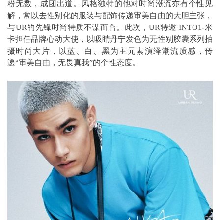
粉无数，成团出道。风格独特的他对时尚潮流亦有个性见
解，常以去性别化的服装与配饰传递审美自由的大胆主张，
与UR的先锋时尚特质不谋而合。此次，UR特邀 INTO1-米
卡担任品牌心动大使，以吸睛丹宁发色为无性别胶囊系列拍
摄时尚大片，以蓝、白、黑为主元素演绎潮流质感，传
递“审美自由，无畏真我”的个性态度。