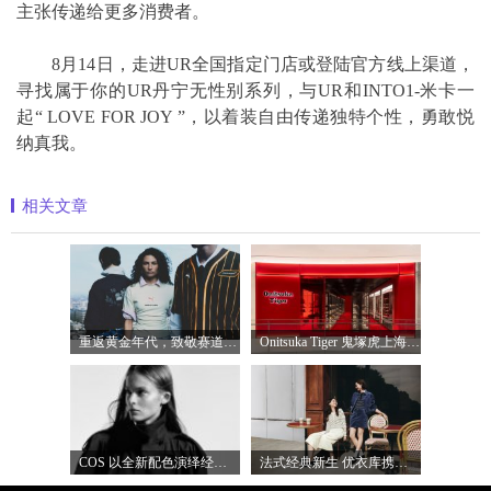
主张传递给更多消费者。
8月14日，走进UR全国指定门店或登陆官方线上渠道，
寻找属于你的UR丹宁无性别系列，与UR和INTO1-米卡一
起“ LOVE FOR JOY ”，以着装自由传递独特个性，勇敢悦
纳真我。
相关文章
重返黄金年代，致敬赛道传奇 PUMA携手M
Onitsuka Tiger 鬼塚虎上海环贸 iapm 概念店盛
COS 以全新配色演绎经典漏斗领风衣
法式经典新生 优衣库携手COMPTOIR DES COTO