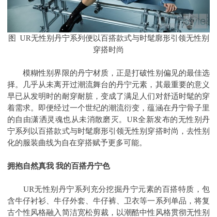
图 UR无性别丹宁系列便以百搭款式与时髦廓形引领无性别
穿搭时尚
模糊性别界限的丹宁材质，正是打破性别偏见的最佳选
择。几乎从未离开过潮流舞台的丹宁元素，其最重要的意义
早已从发明时的耐穿耐脏，变成了满足人们对舒适时髦的穿
着需求。即便经过一个世纪的潮流衍变，蕴涵在丹宁骨子里
的自由潇洒灵魂也从未消散磨灭。UR全新发布的无性别丹
宁系列以百搭款式与时髦廓形引领无性别穿搭时尚，去性别
化的服装曲线为自在穿搭赋予更多可能。
拥抱自然真我 我的百搭丹宁色
UR无性别丹宁系列充分挖掘丹宁元素的百搭特质，包
含牛仔衬衫、牛仔外套、牛仔裤、卫衣等一系列单品，将复
古个性风格融入简洁宽松剪裁，以潮酷中性风格贯彻无性别