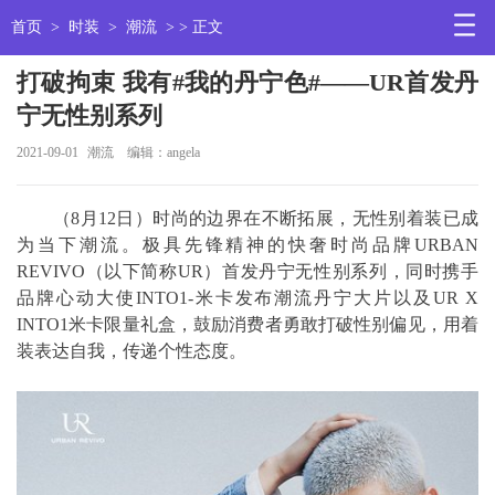
首页
>
时装
>
潮流
> > 正文
打破拘束 我有#我的丹宁色#——UR首发丹
宁无性别系列
2021-09-01
潮流
编辑：angela
（8月12日）时尚的边界在不断拓展，无性别着装已成
为当下潮流。极具先锋精神的快奢时尚品牌URBAN
REVIVO（以下简称UR）首发丹宁无性别系列，同时携手
品牌心动大使INTO1-米卡发布潮流丹宁大片以及UR X
INTO1米卡限量礼盒，鼓励消费者勇敢打破性别偏见，用着
装表达自我，传递个性态度。