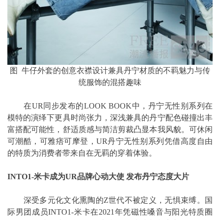
图 牛仔外套的创意衣襟设计兼具丹宁材质的不羁魅力与传
统服饰的混搭趣味
在UR同步发布的LOOK BOOK中，丹宁无性别系列在
模特的演绎下更具时尚张力，深浅兼具的丹宁配色碰撞出丰
富搭配可能性，舒适质感与简洁剪裁凸显本我风貌。可休闲
可潮酷，可雅痞可摩登，UR丹宁无性别系列凭借高度自由
的特质为消费者带来自在无羁的穿着体验。
INTO1-米卡成为UR品牌心动大使 发布丹宁态度大片
深受多元化文化熏陶的Z世代不被定义，无惧束缚。国
际男团成员INTO1-米卡在2021年凭磁性嗓音与阳光特质圈