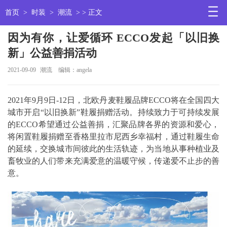
首页
>
时装
>
潮流
> > 正文
因为有你，让爱循环 ECCO发起「以旧换
新」公益善捐活动
2021-09-09
潮流
编辑：angela
2021年9月9日-12日，北欧丹麦鞋履品牌ECCO将在全国四大
城市开启“以旧换新”鞋履捐赠活动。持续致力于可持续发展
的ECCO希望通过公益善捐，汇聚品牌各界的资源和爱心，
将闲置鞋履捐赠至香格里拉市尼西乡幸福村，通过鞋履生命
的延续，交换城市间彼此的生活轨迹，为当地从事种植业及
畜牧业的人们带来充满爱意的温暖守候，传递爱不止步的善
意。