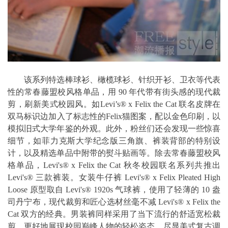
该系列特选棒球衫、橄榄球衫、针织开衫、卫衣等代表
性的常春藤盟校风格单品，用 90 年代带有街头感的现代裁
剪，刷新美式校园风。如Levi’s® x Felix the Cat 联名皮牌在
双马标识边加入了标志性的Felix猫图案，配以金色印刷，以
模拟旧式大学年鉴的外观。此外，粉丝们还会发现一些惊喜
细节，如菲力克斯大学纪念版三角旗、裤装背部的特别设
计，以及精选单品中附带的熨斗贴画等。除去常春藤盟校风
格单品，Levi's® x Felix the Cat 秋冬校园联名系列共推出
Levi's® 三款裤装。女装牛仔裤 Levi's® x Felix Pleated High
Loose 原型取自 Levi's® 1920s 气球裤，使用了轻薄的 10 盎
司丹宁布，现代裁剪和匠心选材丝毫不减 Levi's® x Felix the
Cat 双方的经典。男装裤同样采用了当下流行的舒适宽松裁
剪，更好地展现校园巅峰人物的轻松姿态，尽显美式复古调