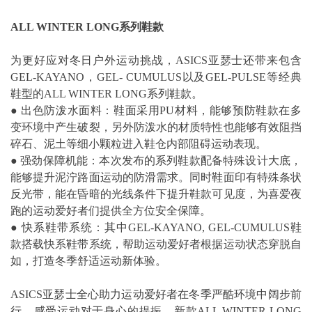
ALL WINTER LONG系列鞋款
为更好应对冬日户外运动挑战，ASICS亚瑟士还带来包含
GEL-KAYANO，GEL- CUMULUS以及GEL-PULSE等经典
鞋型的ALL WINTER LONG系列鞋款。
● 出色防泼水面料：鞋面采用PU材料，能够预防鞋款在多
变环境中产生破裂，另外防泼水的材质特性也能够有效阻挡
碎石、泥土等细小颗粒进入鞋仓内部阻碍运动表现。
● 强劲保障机能：本次发布的系列鞋款配备特殊设计大底，
能够提升泥泞路面运动的防滑需求。同时鞋面印有特殊条状
反光带，能在昏暗的光线条件下提升鞋款可见度，为喜爱夜
跑的运动爱好者们提供全方位安全保障。
● 快系鞋带系统：其中GEL-KAYANO, GEL-CUMULUS鞋
款搭载快系鞋带系统，帮助运动爱好者根据运动状态穿脱自
如，打造冬季舒适运动新体验。
ASICS亚瑟士全心助力运动爱好者在冬季严酷环境中阔步前
行，感受运动对于身心的提振。新款ALL WINTER LONG