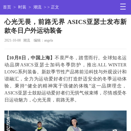
首页
>
时装
>
潮流
> > 正文
心光无畏，前路无界 ASICS亚瑟士发布新
款冬日户外运动装备
2021-10-08
潮流
编辑：angela
【10月8日，中国上海】
不畏严冬，踏雪而行。全球知名运
动品牌ASICS亚瑟士加码冬季防护，推出ALL WINTER
LONG系列装备。新款季节性产品将前沿科技与外观设计和
谐融汇，全力为运动爱好者们打造舒适安全的冬季运动体
验。秉持“健全的精神寓于强健的体魄”这一品牌理念，
ASICS亚瑟士鼓励运动爱好者们无惧气候束缚，尽情感受冬
日运动魅力，心光无畏，前路无界。