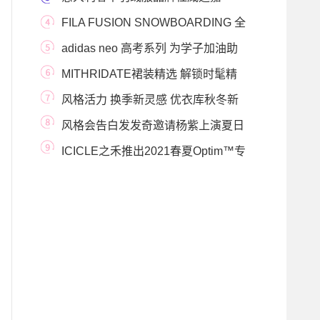
DUVETICA 进驻天猫
FILA FUSION SNOWBOARDING 全
新来袭 张扬秋冬滑雪冒险态
adidas neo 高考系列 为学子加油助
威
MITHRIDATE裙装精选 解锁时髦精
们的夏日穿搭
风格活力 换季新灵感 优衣库秋冬新
品上市 四大
风格会告白发发奇邀请杨紫上演夏日
风格派对秀
ICICLE之禾推出2021春夏Optim™专
利面料风衣系列