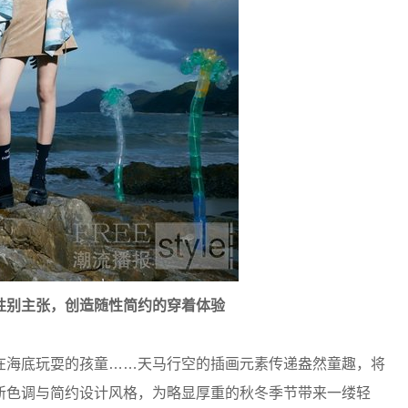
性别主张，创造随性简约的穿着体验
海底玩耍的孩童……天马行空的插画元素传递盎然童趣，将
新色调与简约设计风格，为略显厚重的秋冬季节带来一缕轻