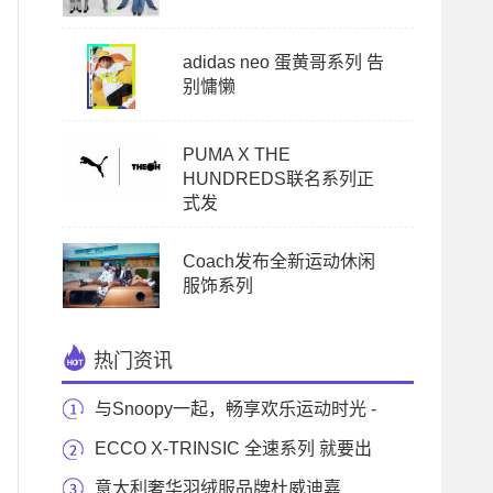
adidas neo 蛋黄哥系列 告
别慵懒
PUMA X THE
HUNDREDS联名系列正
式发
Coach发布全新运动休闲
服饰系列
热门资讯
与Snoopy一起，畅享欢乐运动时光 -
--- Levi’s® x
ECCO X-TRINSIC 全速系列 就要出
去，酷爽一夏
意大利奢华羽绒服品牌杜威迪嘉