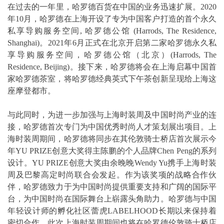
在过去的一年里，哈罗德百货在中国的业务迅速扩展。2020
年10月，哈罗德在上海开设了专为中国客户打造的首个永久
私享导购服务空间, 哈罗德公馆 (Harrods, The Residence,
Shanghai)。2021年6月正式在北京开启第二家哈罗德永久私
享导购服务空间，哈罗德公馆（北京）(Harrods, The
Residence, Beijing)。接下来，哈罗德将会在上海启幕中国首
家哈罗德茶室，将哈罗德经典英式下午茶创新呈现给上海这
座摩登都市。
与此同时，为进一步加强与上海时装周及中国时尚产业的连
接，哈罗德首次专门为中国优秀时尚人才策划展出项目。上
海时装周期间，哈罗德将同步在其伦敦骑士桥店首次展示今
年YU PRIZE创意大奖得主陈鹏的个人品牌Chen Peng的系列
设计。YU PRIZE创意大奖由余晚晚Wendy Yu携手上海时装
周及巴黎高定时尚联合会发起。作为该奖项的战略合作伙
伴，哈罗德致力于为中国时尚提供重要支持和广阔的国际平
台，为中国时尚在国际舞台上崭露头角助力。哈罗德与中国
年轻设计师的孵化社区蕾虎LABELHOOD长期以来保持着
密切合作，此次上海时装周期间也将在哈罗德伦敦骑士桥店