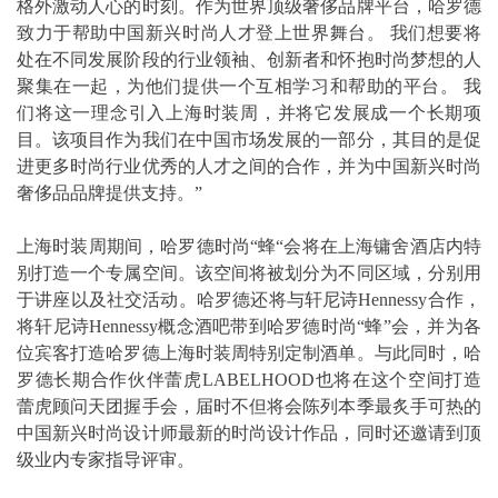
格外激动人心的时刻。作为世界顶级奢侈品牌平台，哈罗德
致力于帮助中国新兴时尚人才登上世界舞台。 我们想要将
处在不同发展阶段的行业领袖、创新者和怀抱时尚梦想的人
聚集在一起，为他们提供一个互相学习和帮助的平台。 我
们将这一理念引入上海时装周，并将它发展成一个长期项
目。该项目作为我们在中国市场发展的一部分，其目的是促
进更多时尚行业优秀的人才之间的合作，并为中国新兴时尚
奢侈品品牌提供支持。”
上海时装周期间，哈罗德时尚“蜂“会将在上海镛舍酒店内特
别打造一个专属空间。该空间将被划分为不同区域，分别用
于讲座以及社交活动。哈罗德还将与轩尼诗Hennessy合作，
将轩尼诗Hennessy概念酒吧带到哈罗德时尚“蜂”会，并为各
位宾客打造哈罗德上海时装周特别定制酒单。与此同时，哈
罗德长期合作伙伴蕾虎LABELHOOD也将在这个空间打造
蕾虎顾问天团握手会，届时不但将会陈列本季最炙手可热的
中国新兴时尚设计师最新的时尚设计作品，同时还邀请到顶
级业内专家指导评审。