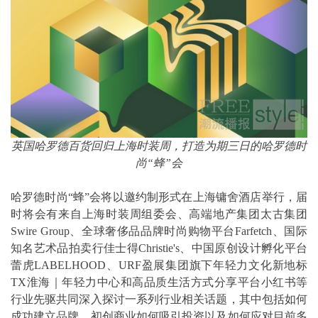
英国哈罗德百货回归上海时装周，打造为期三日的哈罗德时
尚“蜂”会
哈罗德时尚“蜂”会将以邀约制形式在上海镛舍酒店举行，届
时将会有来自上海时装周组委会、高端地产集团太古集团
Swire Group、全球奢侈品品牌时尚购物平台Farfetch、国际
知名艺术品拍卖行佳士得Christie's、中国原创设计孵化平台
蕾虎LABELHOOD、URF盈展集团旗下年轻力文化新地标
TX淮海｜年轻力中心和高品质生活方式分享平台小红书等
行业先驱共同深入探讨一系列行业相关话题，其中包括如何
成功建立品牌、初创商业如何吸引投资以及如何应对目前多