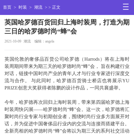
首页
>
时装
>
潮流
> > 正文
英国哈罗德百货回归上海时装周，打造为期
三日的哈罗德时尚“蜂”会
2021-10-09
潮流
编辑：angela
英国伦敦的奢侈品百货公司哈罗德（Harrods）将在上海时
装周期间带来为期三天的哈罗德时尚“蜂”会， 旨在构建行业
对话，链接中国时尚产业的青年人才与行业专家进行深度交
流与合作。 与此同时，哈罗德百货骑士桥店也将展示YU
PRIZE创意大奖获得者陈鹏的设计作品，一同共襄盛举。
今年，哈罗德再次回归上海时装周，带来第四届哈罗德上海
时装周快闪展——哈罗德时尚“蜂”会。这一次，哈罗德将汇
聚时尚行业专家与初期创业者，围绕时尚行业多方面展开对
话，并为促进中国奢侈品行业内的交流与连接而搭建平台。
全新亮相的哈罗德时尚“蜂”会将以为期三天的系列社交活动