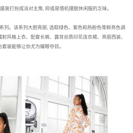
 将自己盛装打扮成派对主角, 抑或是借机摆脱休闲服的乏味。
服饰系列。该系列大胆亮丽, 选取绿色、紫色和热粉色等鲜亮色调
镭射风格上衣、配套长裤、露背丝质印花连衣裙、亮丽西装、
属色套装能够让你尤为耀眼夺目。