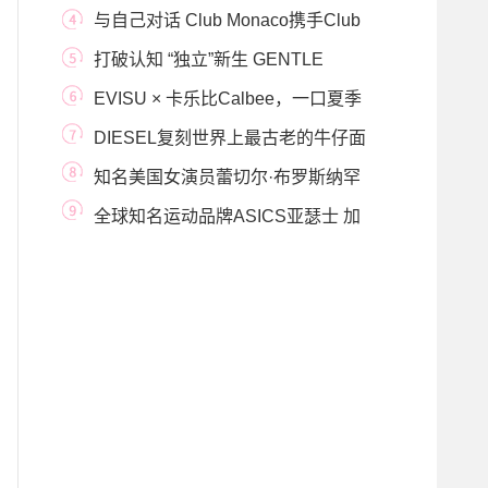
2021亚洲时尚系列
与自己对话 Club Monaco携手Club
好友感知本真生活
打破认知 “独立”新生 GENTLE
MONSTER上海IFC旗舰店
EVISU × 卡乐比Calbee，一口夏季
潮“滋味”
DIESEL复刻世界上最古老的牛仔面
料
知名美国女演员蕾切尔·布罗斯纳罕
身着2019H&am
全球知名运动品牌ASICS亚瑟士 加
盟第三届进博会