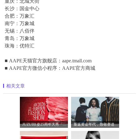
重庆：北城天街
长沙：国金中心
合肥：万象汇
南宁：万象城
无锡：八佰伴
青岛：万象城
珠海：优特汇
■ AAPE天猫官方旗舰店：aape.tmall.com
■ AAPE官方微信小程序：AAPE官方商城
相关文章
JUZUI玖姿25周年大秀「循光新生」 光起二
重返黄金年代，致敬赛道传奇 PUMA携手M