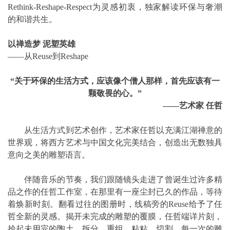
Rethink-Reshape-Respect为灵感初衷，独家解读环保与奢潮
的和谐共生。
以禅造梦 泥塑英雄
——从Reuse到Reshape
“关于环保的生活方式，应该像个僧人那样，首先应该有一
颗敬畏的心。”
——艺术家 任哲
从生活方式到艺术创作，艺术家任哲以充满江湖禅意的
世界观，将西方艺术与中国文化完美结合，创造出无数独具
意向之美的雕塑语言。
伴随音乐的节奏，我们跟随镜头走进了曾诞生过许多精
品之作的任哲工作室，在那里有一座尘封已久的作品，等待
着焕新时刻。翻看过往的图册时，线稿旁的Reuse给予了任
哲全新的灵感。揭开未完成的雕塑的覆膜，任哲端详片刻，
拾起未用完的陶土，拆分、重组，粘粘、切割，每一次的雕