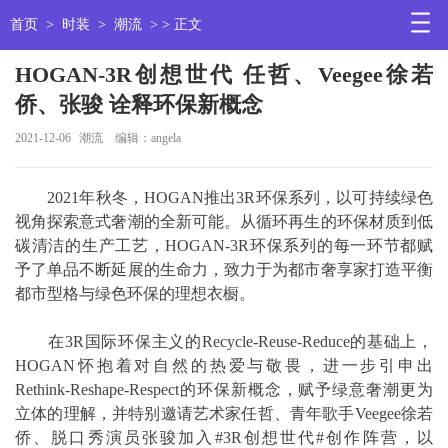
首页
>
时装
>
潮流
> > 正文
HOGAN-3R创想世代 任哲、Veegee徐若
侨、张骏 诠释环保新概念
2021-12-06
潮流
编辑：angela
2021年秋冬，HOGAN推出3R环保系列，以可持续绿色
视角探索意式奢潮的全新可能。从循环再生的环保材质到低
碳清洁的生产工艺，HOGAN-3R环保系列的每一环节都赋
予了单品不断延展的生命力，致力于为都市奢享家打造平衡
都市型格与绿色环保的理想衣橱。
在3R国际环保主义的Recycle-Reuse-Reduce的基础上，
HOGAN怀抱着对自然的热爱与敬畏，进一步引申出
Rethink-Reshape-Respect的环保新概念，赋予绿意奢潮更为
立体的理解，并特别邀请艺术家任哲、青年歌手Veegee徐若
侨、脱口秀演员张骏加入#3R创想世代#创作阵营，以