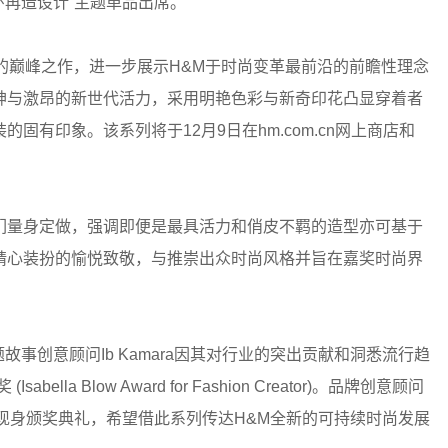
循环再造设计”主题单品出席。
年度的巅峰之作，进一步展示H&M于时尚变革最前沿的前瞻性理念
神与激昂的新世代活力，采用明艳色彩与新奇印花凸显穿着者
有印象。该系列将于12月9日在hm.com.cn网上商店和
们量身定做，强调即便是最具活力和俏皮不羁的造型亦可基于
精心装扮的愉悦致敬，与推崇出众时尚风格并旨在嘉奖时尚界
故事创意顾问Ib Kamara因其对行业的突出贡献和洞悉流行趋
a Blow Award for Fashion Creator)。品牌创意顾问
Soccors亦现身颁奖典礼，希望借此系列传达H&M全新的可持续时尚发展