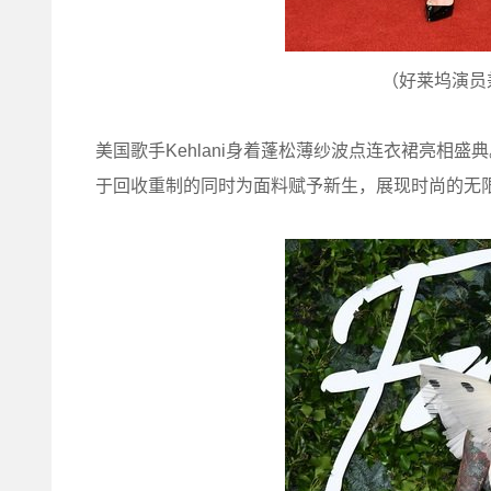
（好莱坞演员兼歌手
美国歌手Kehlani身着蓬松薄纱波点连衣裙亮相
于回收重制的同时为面料赋予新生，展现时尚的无