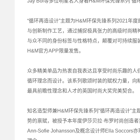
Jay Bol等多位明星名人身着H&M环保先锋系列“
“循环再造设计”主题为H&M环保先锋系列2021
与创新制作工艺，通过捕捉极具张力的高级时尚精
与众不同的身份标签与性格特点，颠覆对可持续服装的固
H&M官方APP限量发售。
众多精美单品为热衷自我表达且享受时尚乐趣的人
循环理念而设计。该系列歌颂时装的赋权力量，向
最具前瞻性理念和人才的英国时尚大奖完美契合。
知名造型师兼H&M环保先锋系列”循环再造设计”主题
势的禀赋，被授予本年度伊莎贝拉·布罗时尚创造者奖 (Isabell
Ann-Sofie Johansson及概念设计师Ella 