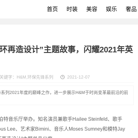
首页
时装
美容
娱乐
奢品
环再造设计”主题故事，闪耀2021年英
关键字：
H&M
,
环保先锋系列
2021-12-07
锋系列2021年度的巅峰之作，进一步展示H&M于时尚变革最前沿的前
乐厅举办。知名演员兼歌手Hailee Steinfeld、歌手
ious Lee、艺术家Bimini、音乐人Moses Sumney和模特Jay