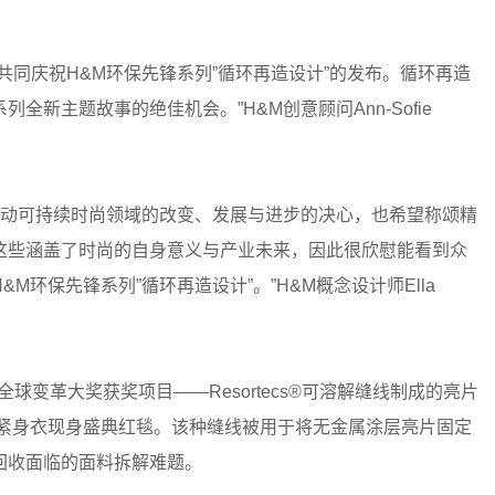
共同庆祝H&M环保先锋系列”循环再造设计”的发布。循环再造
新主题故事的绝佳机会。”H&M创意顾问Ann-Sofie
推动可持续时尚领域的改变、发展与进步的决心，也希望称颂精
这些涵盖了时尚的自身意义与产业未来，因此很欣慰能看到众
环保先锋系列”循环再造设计”。”H&M概念设计师Ella
018年全球变革大奖获奖项目——Resortecs®可溶解缝线制成的亮片
体紧身衣现身盛典红毯。该种缝线被用于将无金属涂层亮片固定
回收面临的面料拆解难题。