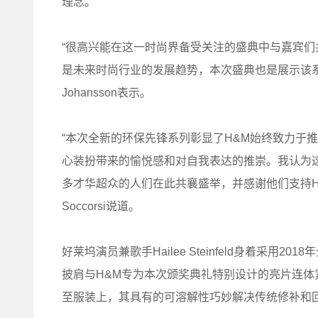
理念。
“很高兴能在这一时尚界备受关注的盛典中与嘉宾们
是未来时尚行业的发展趋势，本次盛典也是展示该系列全
Johansson表示。
“本次全新的环保先锋系列彰显了H&M始终致力于
心装扮带来的愉悦感和对自我表达的推崇。我认为
多才华超众的人们在此共襄盛举，并感谢他们支持H&M
Soccorsi说道。
好莱坞演员兼歌手Hailee Steinfeld身着采用2
披肩与H&M专为本次颁奖典礼特别设计的亮片连
至服装上，其具有的可溶解性巧妙解决传统修补和