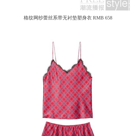
格纹网纱蕾丝系带无衬垫塑身衣 RMB 658