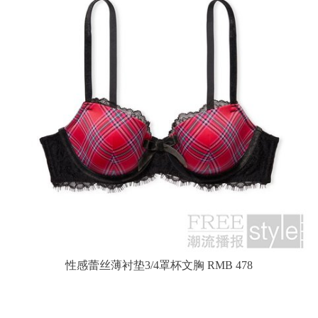
性感蕾丝薄衬垫3/4罩杯文胸 RMB 478