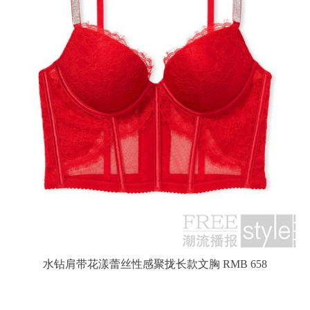
水钻肩带花漾蕾丝性感聚拢长款文胸 RMB 658