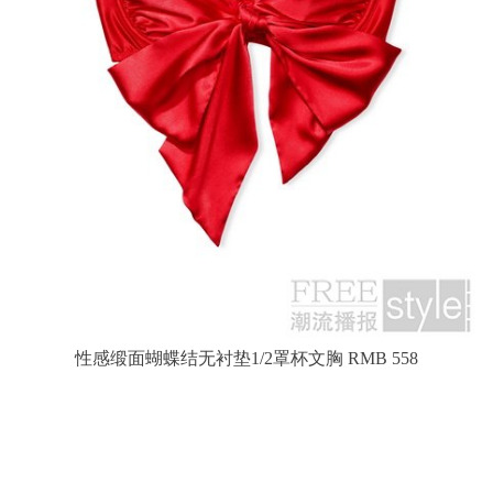
性感缎面蝴蝶结无衬垫1/2罩杯文胸 RMB 558