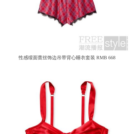
性感缎面蕾丝饰边吊带背心睡衣套装 RMB 668