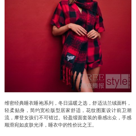
维密经典睡衣睡袍系列，冬日温暖之选，舒适法兰绒面料，
轻柔贴身，简约宽松版型居家舒适，花纹图案设计前卫潮
流，摩登女孩们不可错过。轻盈缎面套装的垂感出众，手感
顺滑宛如皮肤光泽，睡衣中的性价比之王。