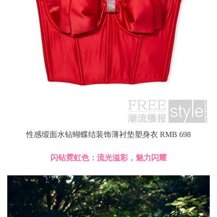
性感缎面水钻蝴蝶结装饰薄衬垫塑身衣 RMB 698
闪钻霓虹色：流光溢彩，魅力闪耀