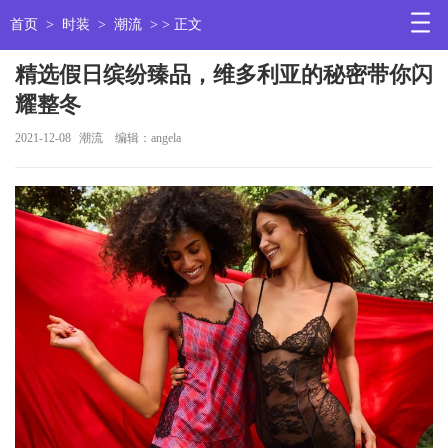
首页
>
时装
>
潮流
> > 正文
精选假日缤纷臻品，维多利亚的秘密带你闪
耀整冬
2021-12-08
潮流
编辑：angela