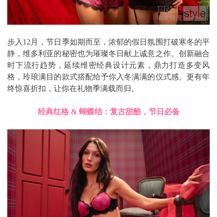
步入12月，节日季如期而至，浓郁的假日氛围打破寒冬的平
静，维多利亚的秘密也为璀璨冬日献上诚意之作。创新融合
时下流行趋势，延续维密经典设计元素，鼎力打造多变风
格，玲琅满目的款式搭配给予你入冬满满的仪式感。更有年
终惊喜折扣，让你在礼物季满载而归。
经典红格 & 蝴蝶结：复古甜酷，节日必备