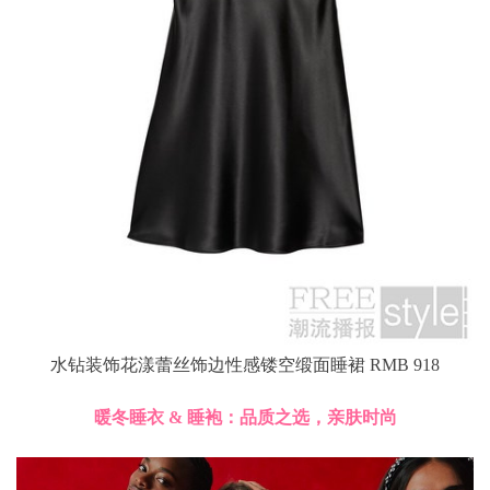
水钻装饰花漾蕾丝饰边性感镂空缎面睡裙 RMB 918
暖冬睡衣 & 睡袍：品质之选，亲肤时尚