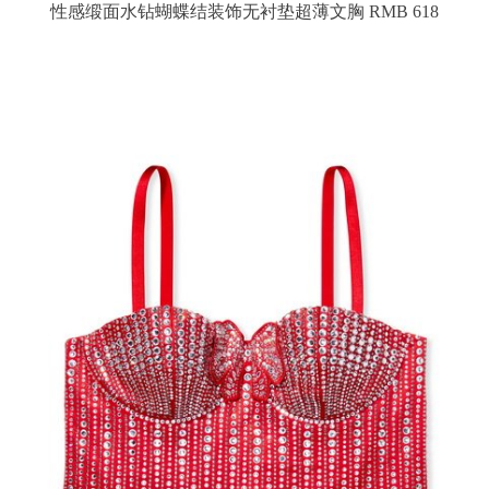
性感缎面水钻蝴蝶结装饰无衬垫超薄文胸 RMB 618