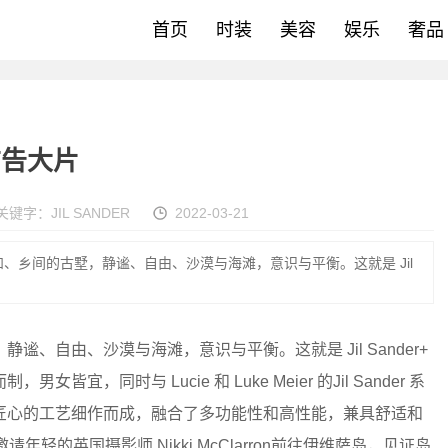
首页
时装
美容
娱乐
奢品
列广告大片
关键字：
JIL SANDER
2022-03-21
、乡间的古墅，静谧、自由、沙漠与海滩，意识与平衡。这就是 Jil
、自由、沙漠与海滩，意识与平衡。这就是 Jil Sander+
同时与 Lucie 和 Luke Meier 的Jil Sander 系
匠心的工艺细作而成，融合了多功能性和高性能，兼具舒适和
r 邀请年轻的英国摄影师 Nikki McClarron前往伊维萨岛，见证岛