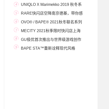
日 6IXTY8IGH
UNIQLO X Marimekko 2019 秋冬系
列即将缤纷上市 与家人
RARE快闪店空降南京德基，带你感
受“意”料之外
OVO® / BAPE® 2021秋冬联名系列
MECITY 2021秋季限时快闪店上海
揭幕 摩登公民，新
GU极优首次推出与世界级游戏创作
人小岛秀夫带领
BAPE STA™重新诠释现代风格