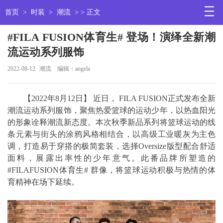
首页
>
时装
>
潮流
> > 正文
#FILA FUSION体育生# 登场！演绎全新潮
流运动系列服饰
2022-08-12
潮流
编辑：angela
【2022年8月12日】 近日， FILA FUSION正式发布全新
潮流运动系列服饰，聚焦热爱篮球的运动少年，以热血阳光
的形象诠释潮流新态度。本次秋季新品系列将篮球运动的线
条元素与街头的涂鸦风格相结合，以高级工业暖灰为主色
调，打造易于穿搭的极简套装，选择Oversize版型配合舒适
面料，展露出率性的少年意气。此番品牌所塑造的
#FILAFUSION体育生# 群像，将篮球运动积极与热情的体
育精神在场下延续。