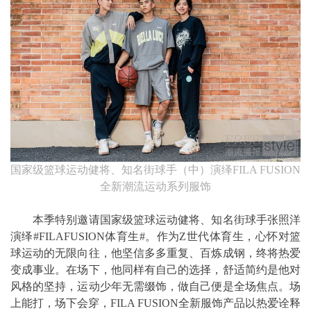
国家级篮球运动健将、知名街球手（中）演绎FILA FUSION
全新潮流运动系列服饰
本季特别邀请国家级篮球运动健将、知名街球手张照洋
演绎#FILAFUSION体育生#。作为Z世代体育生，心怀对篮
球运动的无限向往，他坚信多多重复、百炼成钢，终将热爱
变成事业。在场下，他同样有自己的选择，舒适简约是他对
风格的坚持，运动少年无需缀饰，做自己便是全场焦点。场
上能打，场下会穿，FILA FUSION全新服饰产品以热爱诠释