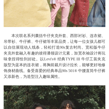
本次联名系列囊括牛仔夹克外套、西部衬衫、连衣裙、
吊带衫、牛仔裤、牛仔裙等丰富品类，让每一位女孩儿都可
以自信展现动人线条，轻松打造90s复古时尚。宽松版牛仔
夹克外套融入有趣的彼得潘领设计元素，加宽衣袖设计将玩
味拿捏得恰到好处。以Levi's® 经典TYPE III 牛仔工装夹克
版型为蓝本的连衣裙，将胸前裁片设计拉长，能够更好地修
饰身材曲线。备受喜爱的经典单品90s 501® 中腰直筒牛仔裤
又添新色，为造型注入趣味属性。