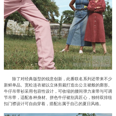
除了对经典版型的锐意创新，此番联名系列还带来不少
新鲜单品。宽松连衣裙以立体剪裁打造出公主裙般的廓形。
牛仔吊带衫采用包容性设计，可收缩的腰间弹力束带与可调
节吊带，适配各种身材。拼色牛仔裙别具匠心，独特双排纽
扣门襟设计可自由穿着，搭配出属于自己的夏日风格。