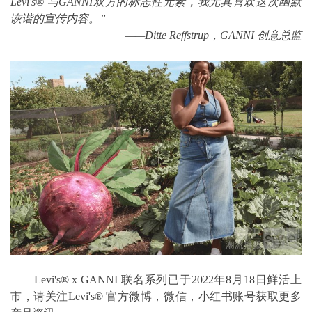
Levi's® 与GANNI双方的标志性元素，我尤其喜欢这次幽默
诙谐的宣传内容。”
——Ditte Reffstrup，GANNI 创意总监
Levi's® x GANNI 联名系列已于2022年8月18日鲜活上
市，请关注Levi's® 官方微博，微信，小红书账号获取更多