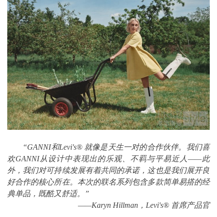
“GANNI和Levi's® 就像是天生一对的合作伙伴。我们喜
欢GANNI从设计中表现出的乐观、不羁与平易近人——此
外，我们对可持续发展有着共同的承诺，这也是我们展开良
好合作的核心所在。本次的联名系列包含多款简单易搭的经
典单品，既酷又舒适。”
——Karyn Hillman，Levi's® 首席产品官