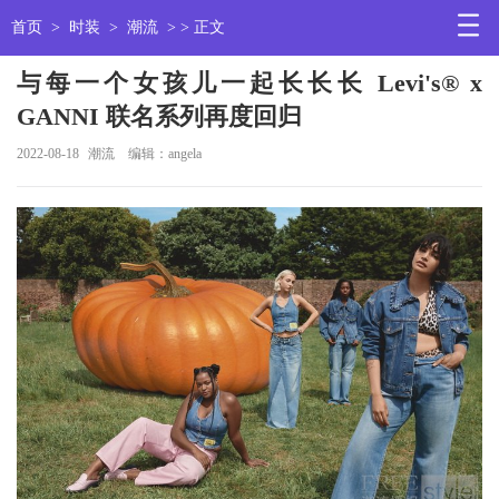
首页
>
时装
>
潮流
> > 正文
与每一个女孩儿一起长长长 Levi's® x
GANNI 联名系列再度回归
2022-08-18
潮流
编辑：angela