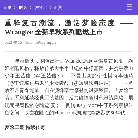
首页
>
时装
>
潮流
> > 正文
重释复古潮流，激活梦险态度 ——
Wrangler 全新早秋系列酷燃上市
2022-09-15
潮流
编辑：angela
早秋街头，利落出行。Wrangler恣意点燃复古风潮，融
汇潮酷风格，释放传承大半个世纪的牛仔基因，并携手活力
少年王艺信（@王艺信X）、不畏出众的个性模特李钰琦
（@李钰琦）与鬼马少女碳酸（@碳酸饮料拜拜），一同释
放不凡青春能量，自在演绎率性摩登的飒爽秋日。「梦险工
装」系列延续经典工装基因，活力碰撞新时代潮流风格，展
现无畏冒险的创造态度；「反转80s」Mom牛仔系列穿梭时
空之间，以自在随性的Mom Jeans溯洄纯粹热烈的80年代。
梦险工装 持续传奇