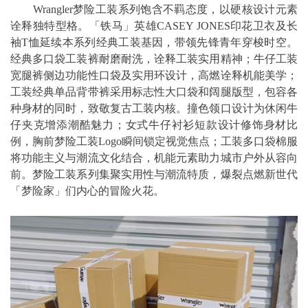
Wrangler梦险工装系列饱含不羁态度，以硬核设计元素
诠释独特型格。「铁马」英雄CASEY JONES印花卫衣及长
袖T恤延续本系列经典工装基因，带领先锋青年穿梭时空。
经典多口袋工装裤耐磨耐洗，诠释工装实用精神；牛仔工装
宽腿裤侧边功能性口袋及实用环设计，高燃诠释机能美学；
工装经典单品背带裤采用标志性大口袋和阔腿版型，包容各
种身材的同时，致敬复古工装内核。撞色领口设计为休闲牛
仔夹克增添潮酷魅力；女式牛仔衬衫短款设计修饰身材比
例，胸前梦险工装Logo瞬间锁定视觉焦点；工装多口袋棉服
将功能主义与潮流文化结合，机能元素助力城市户外从容向
前。梦险工装系列集聚实用性与潮流特质，爆裂点燃新世代
「梦险家」们内心的冒险火花。