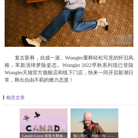
复古新释，自成一派。Wrangler重释轻松写意的怀旧风
格，革新演绎梦险姿态。Wrangler 2022早秋系列现已登陆
Wrangler天猫官方旗舰店和线下门店，快来一同开启新潮日
常，释出自由不羁的燃力态度！
相关文章
Canada Goose 加拿大鹅倾情呈现七夕甄选 心
循心而行，径由心绘——Peak Performance壁克