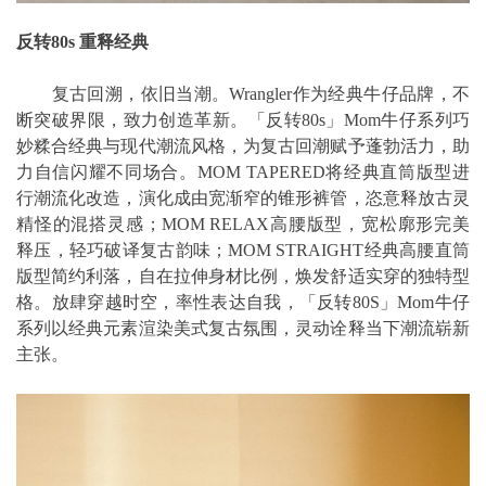
反转80s 重释经典
复古回溯，依旧当潮。Wrangler作为经典牛仔品牌，不
断突破界限，致力创造革新。「反转80s」Mom牛仔系列巧
妙糅合经典与现代潮流风格，为复古回潮赋予蓬勃活力，助
力自信闪耀不同场合。MOM TAPERED将经典直筒版型进
行潮流化改造，演化成由宽渐窄的锥形裤管，恣意释放古灵
精怪的混搭灵感；MOM RELAX高腰版型，宽松廓形完美
释压，轻巧破译复古韵味；MOM STRAIGHT经典高腰直筒
版型简约利落，自在拉伸身材比例，焕发舒适实穿的独特型
格。放肆穿越时空，率性表达自我，「反转80S」Mom牛仔
系列以经典元素渲染美式复古氛围，灵动诠释当下潮流崭新
主张。