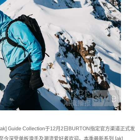
] Guide Collection于12月2日BURTON指定官方渠道正式发
至今深受单板滑手及潮流爱好者欢迎。本季最新系列 [ak]