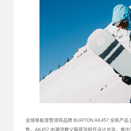
全球单板滑雪领导品牌 BURTON AK457 全新产品 [ak
售。AK457 由潮流教父藤原浩担任设计总监，推出