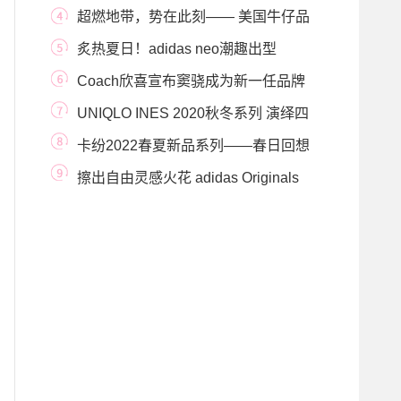
明明携JAGGER RE
超燃地带，势在此刻—— 美国牛仔品
牌Wrangler火
炙热夏日！adidas neo潮趣出型
Coach欣喜宣布窦骁成为新一任品牌
代言人 并发布
UNIQLO INES 2020秋冬系列 演绎四
大全新法式美学风格
卡纷2022春夏新品系列——春日回想
擦出自由灵感火花 adidas Originals
邀请你“放开来撞