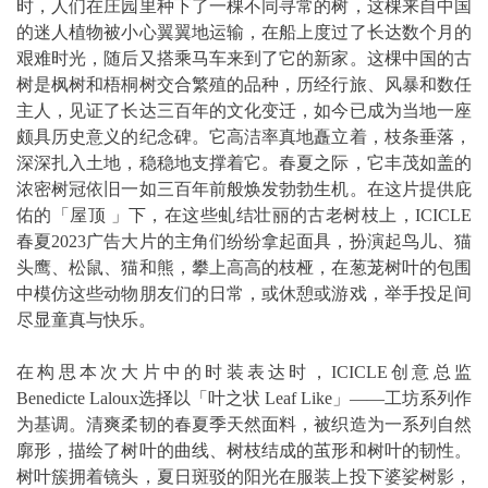
时，人们在庄园里种下了一棵不同寻常的树，这棵来自中国
的迷人植物被小心翼翼地运输，在船上度过了长达数个月的
艰难时光，随后又搭乘马车来到了它的新家。这棵中国的古
树是枫树和梧桐树交合繁殖的品种，历经行旅、风暴和数任
主人，见证了长达三百年的文化变迁，如今已成为当地一座
颇具历史意义的纪念碑。它高洁率真地矗立着，枝条垂落，
深深扎入土地，稳稳地支撑着它。春夏之际，它丰茂如盖的
浓密树冠依旧一如三百年前般焕发勃勃生机。在这片提供庇
佑的「屋顶 」下，在这些虬结壮丽的古老树枝上，ICICLE
春夏2023广告大片的主角们纷纷拿起面具，扮演起鸟儿、猫
头鹰、松鼠、猫和熊，攀上高高的枝桠，在葱茏树叶的包围
中模仿这些动物朋友们的日常，或休憩或游戏，举手投足间
尽显童真与快乐。
在构思本次大片中的时装表达时，ICICLE创意总监
Benedicte Laloux选择以「叶之状 Leaf Like」――工坊系列作
为基调。清爽柔韧的春夏季天然面料，被织造为一系列自然
廓形，描绘了树叶的曲线、树枝结成的茧形和树叶的韧性。
树叶簇拥着镜头，夏日斑驳的阳光在服装上投下婆娑树影，