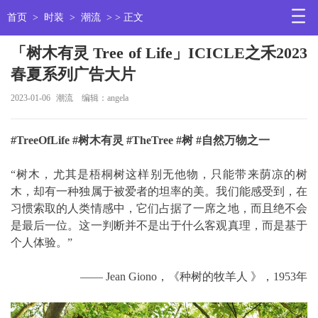
首页
>
时装
>
潮流
> > 正文
「树木有灵 Tree of Life」ICICLE之禾2023
春夏系列广告大片
2023-01-06
潮流
编辑：angela
#TreeOfLife #树木有灵 #TheTree #树 #自然万物之一
“树木，尤其是梧桐树这样别无他物，只能带来荫凉的树
木，却有一种独属于被爱者的坦率的美。我们能感受到，在
习惯索取的人类情感中，它们占据了一席之地，而且绝不会
是最后一位。这一判断并不是出于什么客观真理，而是基于
个人体验。”
―― Jean Giono，《种树的牧羊人 》，1953年