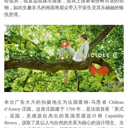
绘面具，或遮盖或露出脸庞，面具上描摹着傍树而居的动
物，如此生趣非凡的画面将观众带入宇宙生灵其乐融融的愉
悦意境。
本次广告大片的拍摄地点为法国塞纳-马恩省 Château
d‘Aunoy 庄园。这座庄园建于 1760 年，是法国首座「英式
」花园，灵感源自杰出的英国景观设计师 Capability
Brown，汲取了其以人与自然的关系为核心的设计理念。当