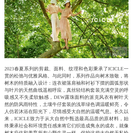
2023春夏系列的剪裁、面料、纹理和色彩秉承了ICICLE一
贯的松弛与优雅风格。与此同时，系列作品向树木致敬，将
树木的特质融入设计：连衣裙落肩袖和衬衫下摆的圆弧形状
与叶片的天然曲线遥相呼应，真丝轻结构套装充满空灵的呼
吸感又不失柔软触感，DEW露珠面料的派克风衣有树叶天
然的防风雨特性，土壤牛仔套装的浅草绿色调温暖鲜亮，令
人仿若沐浴在阳光下，尽情感受大自然的温暖气息。长久以
来，ICICLE致力于从大自然中甄选最高品质的原材料，始
终秉承社会和环境责任感来将它们织造成隽永的成衣，就像
树木庇佑和养育所有山野生灵一样，保护这些大自然无私给