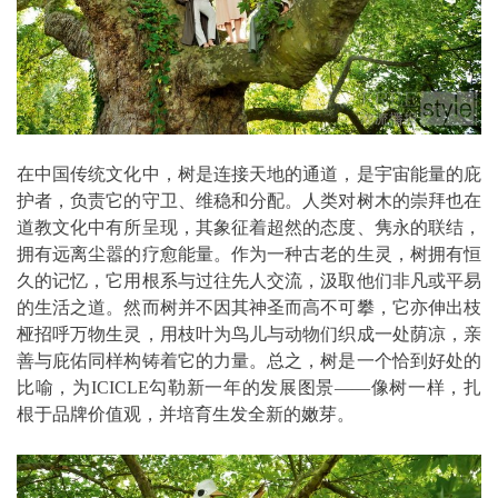
在中国传统文化中，树是连接天地的通道，是宇宙能量的庇
护者，负责它的守卫、维稳和分配。人类对树木的崇拜也在
道教文化中有所呈现，其象征着超然的态度、隽永的联结，
拥有远离尘嚣的疗愈能量。作为一种古老的生灵，树拥有恒
久的记忆，它用根系与过往先人交流，汲取他们非凡或平易
的生活之道。然而树并不因其神圣而高不可攀，它亦伸出枝
桠招呼万物生灵，用枝叶为鸟儿与动物们织成一处荫凉，亲
善与庇佑同样构铸着它的力量。总之，树是一个恰到好处的
比喻，为ICICLE勾勒新一年的发展图景――像树一样，扎
根于品牌价值观，并培育生发全新的嫩芽。