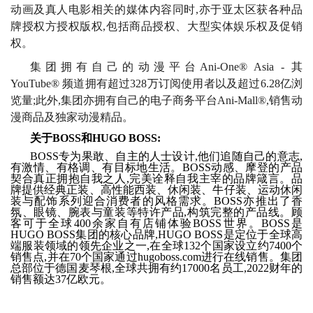
动画及真人电影相关的媒体内容同时,亦于亚太区获各种品
牌授权方授权版权,包括商品授权、大型实体娱乐权及促销
权。
集团拥有自己的动漫平台
Ani-One® Asia -
其
YouTube®
频道拥有超过
328
万订阅使用者以及超过
6.28
亿浏
览量;此外,集团亦拥有自己的电子商务平台
Ani-Mall®
,销售动
漫商品及独家动漫精品。
关于
BOSS
和
HUGO BOSS
:
BOSS
专为果敢、自主的人士设计,他们追随自己的意志,
有激情、有格调、有目标地生活。
BOSS
动感、摩登的产品
契合真正拥抱自我之人,完美诠释自我主宰的品牌箴言。品
牌提供经典正装、高性能西装、休闲装、牛仔装、运动休闲
装与配饰系列迎合消费者的风格需求。
BOSS
亦推出了香
氛、眼镜、腕表与童装等特许产品,构筑完整的产品线。顾
客可于全球
400
余家自有店铺体验
BOSS
世界。
BOSS
是
HUGO BOSS
集团的核心品牌,
HUGO BOSS
是定位于全球高
端服装领域的领先企业之一,在全球
132
个国家设立约
7400
个
销售点,并在
70
个国家通过
hugoboss.com
进行在线销售。集团
总部位于德国麦琴根,全球共拥有约
17000
名员工,
2022
财年的
销售额达
37
亿欧元。