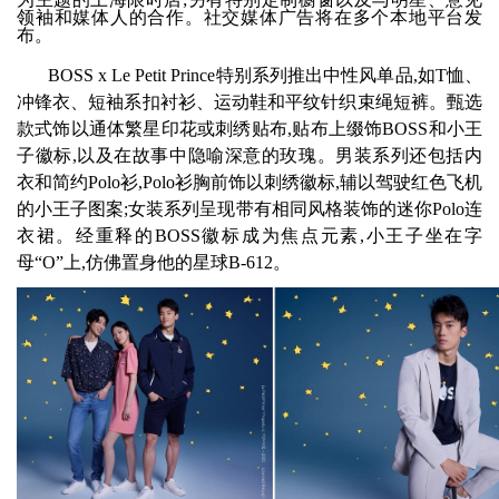
领袖和媒体人的合作。社交媒体广告将在多个本地平台发
布
。
BOSS x Le Petit Prince特别系列推出中性风单品,如T恤、
冲锋衣、短袖系扣衬衫、运动鞋和平纹针织束绳短裤。甄选
款式饰以通体繁星印花或刺绣贴布,贴布上缀饰BOSS和小王
子徽标,以及在故事中隐喻深意的玫瑰。男装系列还包括内
衣和简约Polo衫,Polo衫胸前饰以刺绣徽标,辅以驾驶红色飞机
的小王子图案;女装系列呈现带有相同风格装饰的迷你Polo连
衣裙。经重释的BOSS徽标成为焦点元素,小王子坐在字
母“O”上,仿佛置身他的星球B-612。