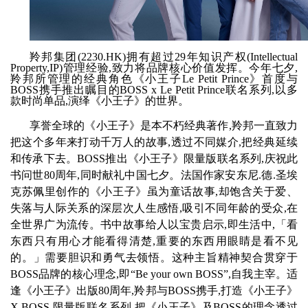
羚邦集团(
2230.HK
)拥有超过
29
年知识产权(
Intellectual
Property
,
IP
)管理经验,致力将品牌核心价值发挥。今年七夕,
羚邦所管理的经典角色《小王子
Le Petit Prince
》首度与
BOSS
携手推出瞩目的
BOSS x Le Petit Prince
联名系列,以多
款时尚单品,演绎《小王子》的世界。
享誉全球的《小王子》是本不朽经典著作,羚邦一直致力
把这个多年来打动千万人的故事,透过不同媒介,把经典延续
和传承下去。BOSS推出《小王子》限量版联名系列,庆祝此
书问世80周年,同时献礼中国七夕。法国作家安东尼.德.圣埃
克苏佩里创作的《小王子》虽为童话故事,却饱含关于爱、
失落与人际关系的深层次人生感悟,吸引不同年龄的受众,在
全世界广为流传。书中故事给人以宝贵启示,即生活中,「看
东西只有用心才能看得清楚,重要的东西用眼睛是看不见
的。」需要胆识和勇气去领悟。这种主旨精神契合贯穿于
BOSS品牌的核心理念,即“Be your own BOSS”,自我主宰。适
逢《小王子》出版80周年,羚邦与BOSS携手,打造《小王子》
X BOSS 限量版联名系列,把《小王子》及BOSS的理念透过