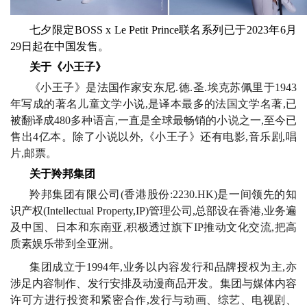
七夕限定BOSS x Le Petit Prince联名系列已于2023年6月
29日起在中国发售。
关于《小王子》
《小王子》是法国作家安东尼.德.圣.埃克苏佩里于
1943
年写成的著名儿童文学小说,是译本最多的法国文学名著,已
被翻译成
480
多种语言,一直是全球最畅销的小说之一,至今已
售出
4
亿本。
除了小说以外,《小王子》还有电影,音乐剧,唱
片,邮票。
关于羚邦集团
羚邦集团有限公司(香港股份:
2230.HK
)是一间领先的知
识产权(
Intellectual Property
,
IP
)管理公司,总部设在香港,业务遍
及中国、日本和东南亚,积极透过旗下
IP
推动文化交流,把高
质素娱乐带到全亚洲。
集团成立于
1994
年,业务以内容发行和品牌授权为主,亦
涉足内容制作、发行安排及动漫商品开发。集团与媒体内容
许可方进行投资和紧密合作,发行与动画、综艺、电视剧、