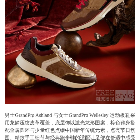
男士GrandPrø Ashland 与女士GrandPrø Wellesley 运动板鞋采
用龙鳞压纹皮革覆盖，底层饰以激光龙形图案，棕色鞋身搭
配金属圆环与少量红色点缀中国新年传统元素，点亮节日氛
围。精致手工细节与经典跑步鞋的适配让足部在舒适中感受