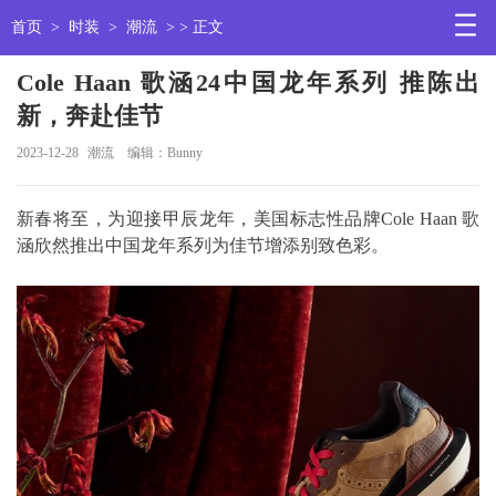
首页
>
时装
>
潮流
> > 正文
Cole Haan 歌涵24中国龙年系列 推陈出
新，奔赴佳节
2023-12-28
潮流
编辑：Bunny
新春将至，为迎接甲辰龙年，美国标志性品牌Cole Haan 歌
涵欣然推出中国龙年系列为佳节增添别致色彩。