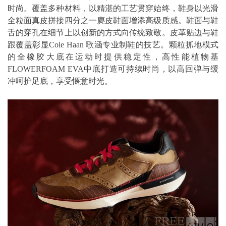
时尚。覆盖多种材料，以精湛的工艺贯穿始终，鞋身以光滑
全粒面真皮拼接四分之一麂皮鞋面增添高级质感。鞋面与鞋
舌的穿孔在细节上以创新的方式向传统致敬。皮革贴边与鞋
跟覆盖彰显Cole Haan 歌涵专业制鞋的技艺。颗粒抓地模式
的全橡胶大底在运动时提供稳定性，高性能植物基
FLOWERFOAM EVA中底打造可持续时尚，以高回弹与缓
冲呵护足底，享受惬意时光。