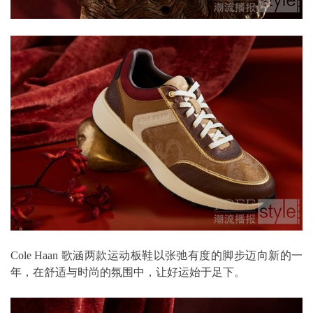
Cole Haan 歌涵两款运动板鞋以张弛有度的脚步迈向新的一
年，在舒适与时尚的氛围中，让好运始于足下。