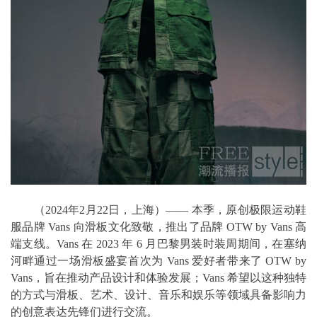
（2024年2月22日，上海）—— 本季，原创极限运动鞋
服品牌 Vans 向滑板文化致敬，推出了品牌 OTW by Vans 高
端支线。Vans 在 2023 年 6 月巴黎男装时装周期间，在塞纳
河畔通过一场滑板盛宴首次为 Vans 爱好者带来了 OTW by
Vans，旨在推动产品设计和体验发展；Vans 希望以这种独特
的方式与滑板、艺术、设计、音乐和娱乐等领域具备影响力
的创意表达先锋们进行交流。