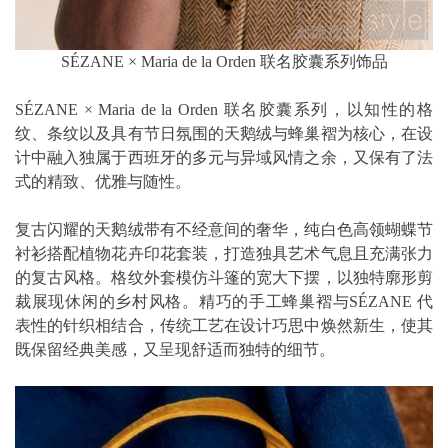
SÉZANE × Maria de la Orden 联名胶囊系列饰品
SÉZANE × Maria de la Orden 联名胶囊系列，以知性的格
纹、条纹以及具有节日氛围的天鹅绒与蜂巢褶为核心，在设
计中融入独属于西班牙的多元与异域风情之余，又保有了法
式的精致、优雅与随性。
复古闪耀的天鹅绒带有不经意间的奢华，纯白色高领蝴蝶节
衬衫搭配植物花卉印花套装，打造独具艺术气息且充满张力
的复古风格。格纹外套模仿斗篷的宽大下摆，以独特廓形剪
裁展现休闲的乡村风格。精巧的手工蜂巢褶与SÉZANE 代
表性的针织相结合，传统工艺在设计巧思中焕然新生，使其
既保留经典美感，又呈现舒适而独特的细节。