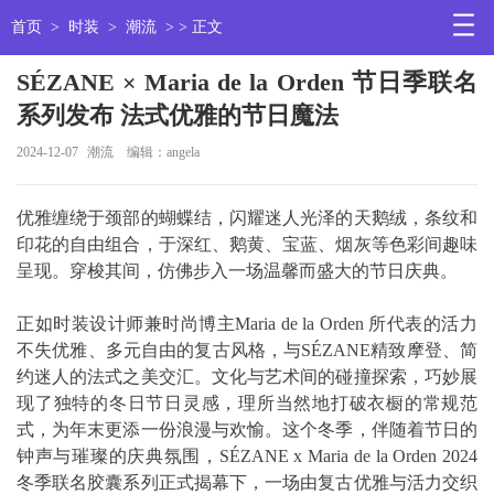
首页
>
时装
>
潮流
> > 正文
SÉZANE × Maria de la Orden 节日季联名
系列发布 法式优雅的节日魔法
2024-12-07
潮流
编辑：angela
优雅缠绕于颈部的蝴蝶结，闪耀迷人光泽的天鹅绒，条纹和
印花的自由组合，于深红、鹅黄、宝蓝、烟灰等色彩间趣味
呈现。穿梭其间，仿佛步入一场温馨而盛大的节日庆典。
正如时装设计师兼时尚博主Maria de la Orden 所代表的活力
不失优雅、多元自由的复古风格，与SÉZANE精致摩登、简
约迷人的法式之美交汇。文化与艺术间的碰撞探索，巧妙展
现了独特的冬日节日灵感，理所当然地打破衣橱的常规范
式，为年末更添一份浪漫与欢愉。这个冬季，伴随着节日的
钟声与璀璨的庆典氛围，SÉZANE x Maria de la Orden 2024
冬季联名胶囊系列正式揭幕下，一场由复古优雅与活力交织