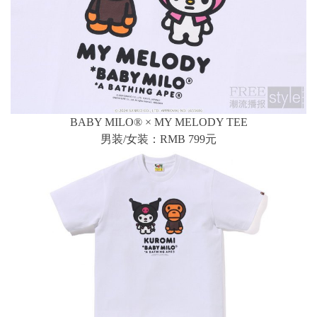
BABY MILO® × MY MELODY TEE
男装/女装：RMB 799元