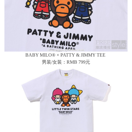
BABY MILO® × PATTY & JIMMY TEE
男装/女装：RMB 799元