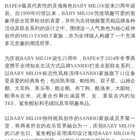
BAPE®最具代表性的灵魂角色BABY MILO®迎来25周年诞
辰。自1999年问世以来，BABY MILO®凭借萌趣可爱的形
象俘获全世界粉丝的喜爱，并作为吉祥物频繁亮相品牌各种
活动及联名系列的设计之中。围绕这一人气角色为核心延伸
创作的MILO FAMILY家族，亦为全球猿人构建了一个充满
多元意趣的潮流世界。
为庆祝BABY MILO®诞生25周年，BAPE®于2024年冬季再
度携手全球知名生活方式品牌SANRIO打造全新联名系列，
以BABY MILO®标志性风格演绎SANRIO家族旗下11位备
受喜爱的经典角色，包括凯蒂猫、帕恰狗、双子星、山姆企
鹅、大耳狗、美乐蒂、酷企鹅、布丁狗、酷洛米、大眼蛙、
帕蒂&吉米。此番合作释出涵盖男、女、童装在内的短
TEE、鲨鱼帽衫和毛绒玩具等萌趣单品。
以BABY MILO®独特画风创作的SANRIO家族成员齐聚一
堂，将两者所在的欢乐世界融合为一，庆祝BABY MILO®
的25岁生日。鲨鱼帽衫采用满印设计集结BABY MILO®与