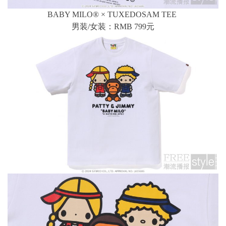
BABY MILO® × TUXEDOSAM TEE
男装/女装：RMB 799元