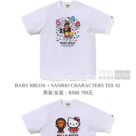
BABY MILO® × SANRIO CHARACTERS TEE #2
男装/女装：RMB 799元