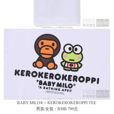
BABY MILO® × KEROKEROKEROPPI TEE
男装/女装：RMB 799元