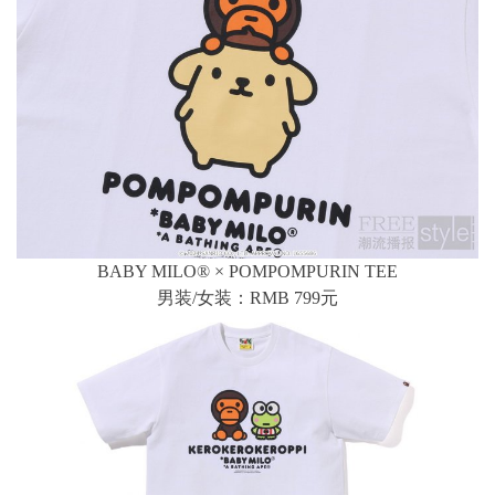
BABY MILO® × POMPOMPURIN TEE
男装/女装：RMB 799元