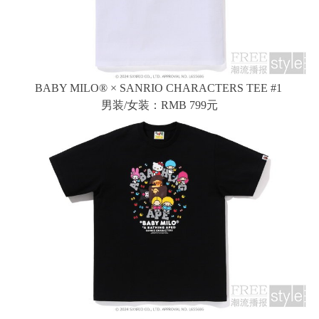
BABY MILO® × SANRIO CHARACTERS TEE #1
男装/女装：RMB 799元