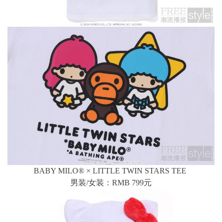
BABY MILO® × LITTLE TWIN STARS TEE
男装/女装：RMB 799元