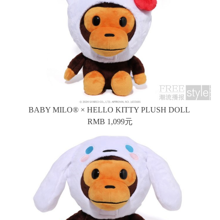
BABY MILO® × HELLO KITTY PLUSH DOLL
RMB 1,099元