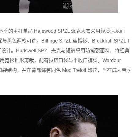
本季的主打单品 Halewood SPZL 派克大衣采用轻质尼龙面
选。Billinge SPZL 连帽衫、Brockhall SPZL T
设计。Hudswell SPZL 夹克与短裤采用防撕裂面料，将经典
长裤采用宽松锥形剪裁，配有拉链口袋与半收口裤脚。Wardour
口袋结构，并在背部饰有同色 Mod Trefoil 印花，旨在成为春季