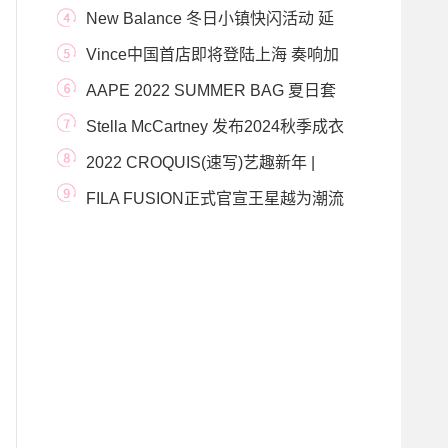
岛万象城
New Balance 冬日小镇快闪活动 延
续“冬日质造”，
Vince中国首店即将登陆上海 奏响加
州秋日序曲
AAPE 2022 SUMMER BAG 夏日套
装清新上市
Stella McCartney 发布2024秋季成衣
系列
2022 CROQUIS(速写)艺趣新年 |
A.M. GALLERY首场新年速友
FILA FUSION正式官宣王星越为潮流
品牌大使 轻松探