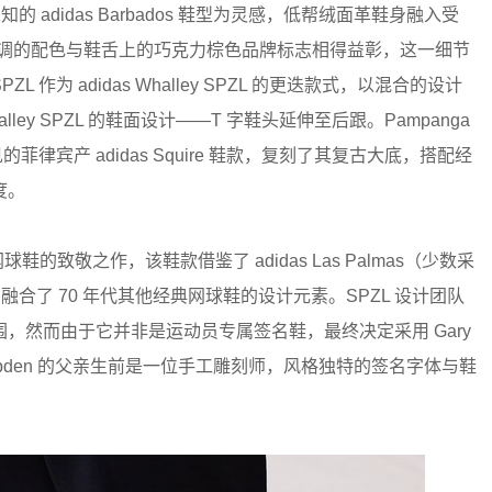
人知的 adidas Barbados 鞋型为灵感，低帮绒面革鞋身融入受
T 字鞋头。低调的配色与鞋舌上的巧克力棕色品牌标志相得益彰，这一细节
ZL 作为 adidas Whalley SPZL 的更迭款式，以混合的设计
alley SPZL 的鞋面设计——T 字鞋头延伸至后跟。Pampanga
律宾产 adidas Squire 鞋款，复刻了其复古大底，搭配经
度。
经典网球鞋的致敬之作，该鞋款借鉴了 adidas Las Palmas（少数采
则融合了 70 年代其他经典网球鞋的设计元素。SPZL 设计团队
，然而由于它并非是运动员专属签名鞋，最终决定采用 Gary
 Aspden 的父亲生前是一位手工雕刻师，风格独特的签名字体与鞋