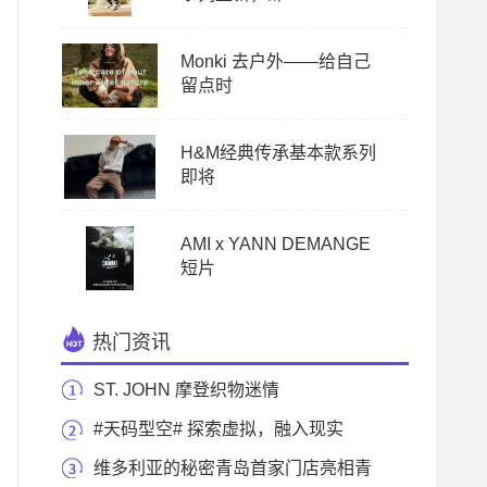
Monki 去户外——给自己
留点时
H&M经典传承基本款系列
即将
AMI x YANN DEMANGE
短片
热门资讯
ST. JOHN 摩登织物迷情
#天码型空# 探索虚拟，融入现实
FILA FUSION再次携
维多利亚的秘密青岛首家门店亮相青