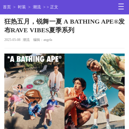
首页
>
时装
>
潮流
> > 正文
狂热五月，锐舞一夏 A BATHING APE®发
布RAVE VIBES夏季系列
2025-05-08
潮流
编辑：angela