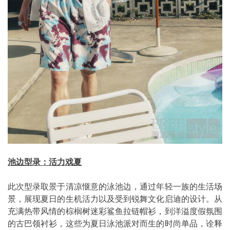
池边型录：活力戏夏
此次型录取景于清凉惬意的泳池边，通过年轻一族的生活场
景，展现夏日的生机活力以及受到锐舞文化启迪的设计。从
充满热带风情的棕榈树迷彩鲨鱼拉链帽衫，到洋溢度假氛围
的古巴领衬衫，这些为夏日泳池派对而生的时尚单品，诠释