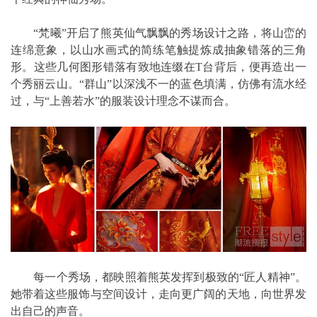
“梵曦”开启了熊英仙气飘飘的秀场设计之路，将山峦的
连绵意象，以山水画式的简练笔触提炼成抽象错落的三角
形。这些几何图形错落有致地连缀在T台背后，便再造出一
个秀丽云山。“群山”以深浅不一的蓝色填满，仿佛有流水经
过，与“上善若水”的服装设计理念不谋而合。
每一个秀场，都映照着熊英发挥到极致的“匠人精神”。
她带着这些服饰与空间设计，走向更广阔的天地，向世界发
出自己的声音。