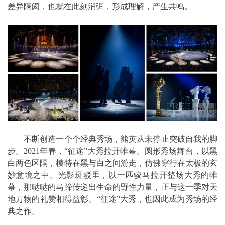
差异隔阂，也就在此刻消弭，形成理解，产生共鸣。
不断创造一个个经典秀场，熊英从未停止突破自我的脚
步。2021年春，“征途”大秀拉开帷幕。圆形秀场舞台，以黑
白两色区隔，模特在黑与白之间游走，仿佛穿行在太极的玄
妙意境之中。光影斑驳里，以一匹骏马拉开整场大秀的帷
幕，那哒哒的马蹄传递出生命的野性力量，正与这一季对天
地万物的礼赞相得益彰。“征途”大秀，也因此成为秀场的经
典之作。