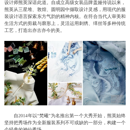
设计师熊英深谙此道。自成立高级女装品牌盖娅传说以来，
熊英从三星堆、敦煌、圆明园中撷取设计灵感，用现代的服
装设计语言探索东方气韵的精神内核。在符合当代人审美和
生活方式的剪裁与廓形上，灵活运用刺绣、缂丝等多种传统
工艺，打造出亦古亦今的美。
自2014年以“梵曦”为名推出第一个大秀开始，熊英始终
坚持把秀场作为全新服装系列不可或缺的一部分，构建一个
个经典的神仙秀场。