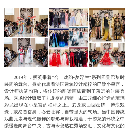
2019年，熊英带着“合—戏韵•梦浮生“系列四登巴黎时
装周的舞台。身处代表着法国建筑设计精粹的巴黎小皇宫，
设计师执笔勾勒，将传统的雕梁画栋带到了遥远的时装秀
场。秀场设计吸取了九龙壁的精髓，由工匠细心打造的琉璃
彩龙出现在小皇宫的栏杆之上。彩龙或曲回盘绕，博浪戏
珠，或昂首奋身，吞云吐雾，自带强大的气场。当中国传统
戏曲元素与现代服饰的廓形与剪裁相遇，于游龙的环绕之中
缓缓走向舞台中央，古与今忽然在秀场交汇，文化与文化的