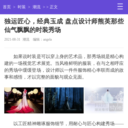
首页
>
时装
>
潮流
> > 正文
独运匠心，经典玉成 盘点设计师熊英那些
仙气飘飘的时装秀场
2021-08-31
潮流
编辑：angela
如果说时装是可以穿上身的艺术品，那秀场就是精心构
建的一场视觉艺术展览。当风格鲜明的服装，在与之相呼应
的秀场中缓缓登场，设计师以一件件服饰精心串联而成的故
事和感悟，才以完整的面貌与观众见面。
以工匠精神雕琢服饰细节，用耐心与匠心构建秀场——