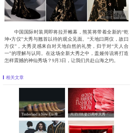
中国国际时装周即将拉开帷幕，熊英将带着全新的“乾
坤•方仪”大秀与翘首以待的观众见面。“天地曰两仪，故曰
方仪”，大秀灵感来自对天地自然的礼赞，归于对“天人合
一”的理解与认同。在这场全新大秀之中，盖娅传说将打造
怎样震撼的神仙秀场？9月3日，让我们共赴山海之约。
相关文章
Timberland x New Era 推出全新联名系列，以经
JUZUI玖姿25周年大秀「循光新生」 光起二