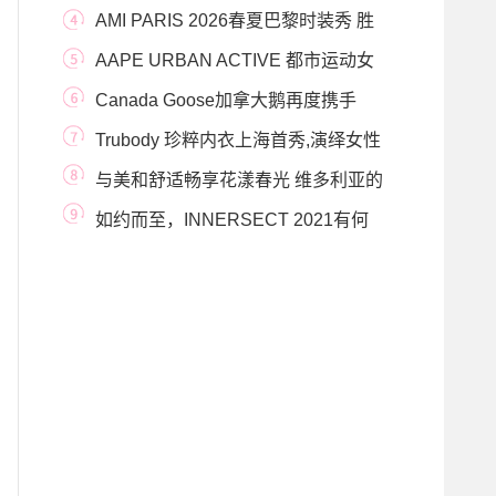
AMI PARIS 2026春夏巴黎时装秀 胜
利广场（PLACE DES
AAPE URBAN ACTIVE 都市运动女
装2023春夏系列
Canada Goose加拿大鹅再度携手
JUUN.J推出联名系列 全
Trubody 珍粹内衣上海首秀,演绎女性
之美
与美和舒适畅享花漾春光 维多利亚的
秘密女神节
如约而至，INNERSECT 2021有何
不同