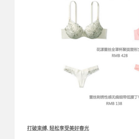
打破束缚, 轻松享受美好春光