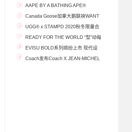
言人
AAPE BY A BATHING APE®
DIMENSION鞋款系列 秋冬配色火热
Canada Goose加拿大鹅联袂WANT
Les Essentiels 推出Cardi
UGG® x STAMPD 2020秋冬限量合
作系列正式发布 ——
READY FOR THE WORLD “型”动每
一刻 adidas by Stella Mc
EVISU BOLD系列缤纷上市 现代设
计融入传统概念，强
Coach发布Coach X JEAN-MICHEL
BASQUIAT合作系列