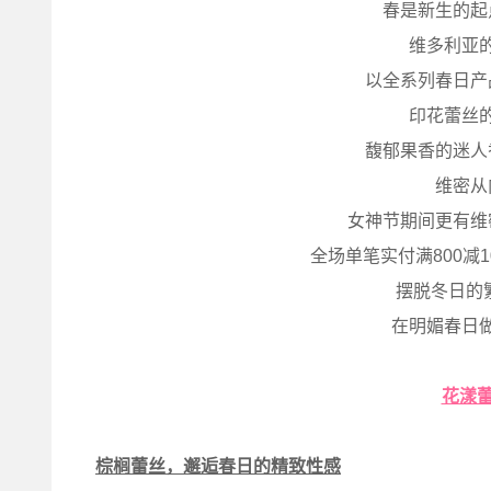
春是新生的起
维多利亚
以全系列春日产
印花蕾丝
馥郁果香的迷人
维密从
女神节期间更有维
全场单笔实付满800减10
摆脱冬日的
在明媚春日
花漾蕾
棕榈蕾丝，邂逅春日的精致性感