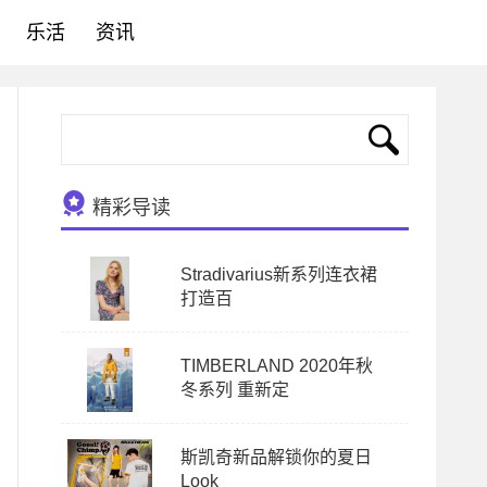
乐活
资讯
精彩导读
Stradivarius新系列连衣裙
打造百
TIMBERLAND 2020年秋
冬系列 重新定
斯凯奇新品解锁你的夏日
Look