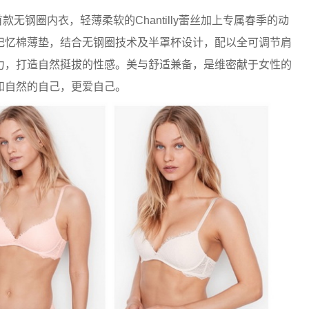
首款无钢圈内衣，轻薄柔软的Chantilly蕾丝加上专属春季的动
记忆棉薄垫，结合无钢圈技术及半罩杯设计，配以全可调节肩
力，打造自然挺拔的性感。美与舒适兼备，是维密献于女性的
和自然的自己，更爱自己。