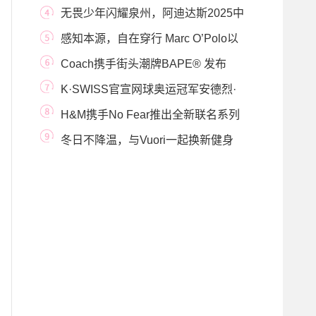
片
无畏少年闪耀泉州，阿迪达斯2025中
国国际儿童时
感知本源，自在穿行 Marc O’Polo以
型格时装释义北
Coach携手街头潮牌BAPE® 发布
BAPE® X Coach合作系列
K·SWISS官宣网球奥运冠军安德烈·
卢布列夫为品牌
H&M携手No Fear推出全新联名系列
纽约女子滑板
冬日不降温，与Vuori一起换新健身
装备