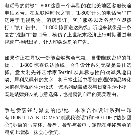
电话号的前缀“1-800”这是一个典型的在北美地区客服长途
电话区号。在互联网时代之前，“1-800”开头的电话号码广
泛用于电视购物、酒店预订、客户服务以及各类“立即拨
打！”的广告中。「1-800 惊喜送达热线」听起来就像是一条
复古“洗脑”广告口号，模仿了上世纪末经济上行时期通过电
视或广播喊出的、让人印象深刻的广告。
如果你正在寻找一份能点燃聚会气氛、自带幽默密码的礼
物，「1-800 惊喜送达热线」合作设计系列无疑是最佳选
择。意大利先锋艺术家Terzini 以其标志性的戏谑风趣口
吻、犀利又讽刺的文字，将日常生活中看似普通的物品转化
为值得庆祝的生活仪式。该系列涵盖成衣与日常生活小物，
既是馈赠好友的心意选择，也是犒赏自己的完美理由。
致热爱烹饪与聚会的他/她：本季合作设计系列中印
有‘DON’T TALK TO ME’(“别跟我说话”)和‘HOTTIE’(“热辣甜
心”)标语的马克杯、餐盘、餐垫与餐巾，定能在年终聚会的
餐桌上增添一抹会心微笑。