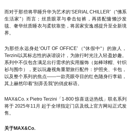
而对于那些将早睡升华为艺术的‘SERIAL CHILLER’（“佛系
生活家”）而言；丝质眼罩与拳击短裤，再搭配慵懒沙发
毯、奢华丝质睡衣与柔软靠垫，将居家安逸感提升至全新境
界。
为那些永远身处‘OUT OF OFFICE’（“休假中“）的旅人，
Terzini以其标志性的诙谐设计，为旅行时光注入轻盈妙趣。
系列中不仅包含满足出行需求的实用服饰（如棒球帽、针织
衫与围巾），更以玩趣视角重塑旅行配件：护照夹、卡包，
以及整个系列的焦点——一款亮眼夺目的红色随身行李箱，
其上赫然印着“别弄丢我”的俏皮标语。
MAX&Co. x Pietro Terzini「1-800 惊喜送达热线」联名系列
将于 2025年11月 起于全球指定门店及线上官方网站正式发
售。
关于MAX&Co.