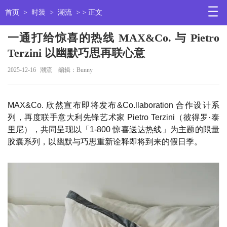
首页
>
时装
>
潮流
> > 正文
一通打给惊喜的热线 MAX&Co. 与 Pietro
Terzini 以幽默巧思再联心意
2025-12-16
潮流
编辑：Bunny
MAX&Co. 欣然宣布即将发布&Co.llaboration 合作设计系
列，再度联手意大利先锋艺术家 Pietro Terzini（彼得罗·泰
里尼），共同呈现以「1-800 惊喜送达热线」为主题的限量
胶囊系列，以幽默与巧思重新诠释即将到来的假日季。