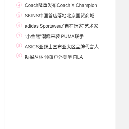
FACTION(PAF) 推出CURRENT FORM
Coach隆重发布Coach X Champion
1
限量系列
SKINS中国首店落地北京国贸商城
adidas Sportswear“自在玩家”艺术家
合作系列「轻」
“小金熊”潮趣来袭 PUMA联手
HARIBO打造全新联名系
ASICS亚瑟士宣布亚太区品牌代言人
李易峰 重申“
勘探丛林 倾覆户外美学 FILA
FUSION携手White Mounta