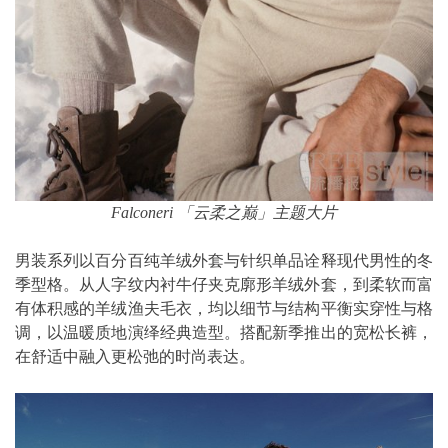
Falconeri 「云柔之巅」主题大片
男装系列以百分百纯羊绒外套与针织单品诠释现代男性的冬
季型格。从人字纹内衬牛仔夹克廓形羊绒外套，到柔软而富
有体积感的羊绒渔夫毛衣，均以细节与结构平衡实穿性与格
调，以温暖质地演绎经典造型。搭配新季推出的宽松长裤，
在舒适中融入更松弛的时尚表达。