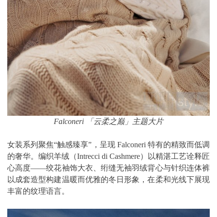
Falconeri 「云柔之巅」主题大片
女装系列聚焦“触感臻享”，呈现 Falconeri 特有的精致而低调
的奢华。编织羊绒（Intrecci di Cashmere）以精湛工艺诠释匠
心高度——绞花袖饰大衣、绗缝无袖羽绒背心与针织连体裤
以成套造型构建温暖而优雅的冬日形象，在柔和光线下展现
丰富的纹理语言。