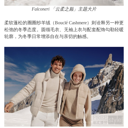
Falconeri 「云柔之巅」主题大片
柔软蓬松的圈圈纱羊绒（Bouclé Cashmere）则诠释另一种更
松弛的冬季态度。圆领毛衣、无袖上衣与配套配饰勾勒轻暖
轮廓，为冬季日常增添自在与亲切的触感。