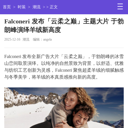
首页
>
时装
>
潮流
> > 正文
Falconeri 发布「云柔之巅」主题大片 于勃
朗峰演绎羊绒新高度
2025-12-16
潮流
编辑：angela
Falconeri 发布全新广告大片「云柔之巅」，于勃朗峰的冰雪
山峦间取景演绎。以纯净的自然景致为背景，以舒适、优雅
与纺织工艺创新为灵感，Falconeri 聚焦超柔羊绒的细腻触感
与冬季美学，将羊绒的本真质感推向新的高度。