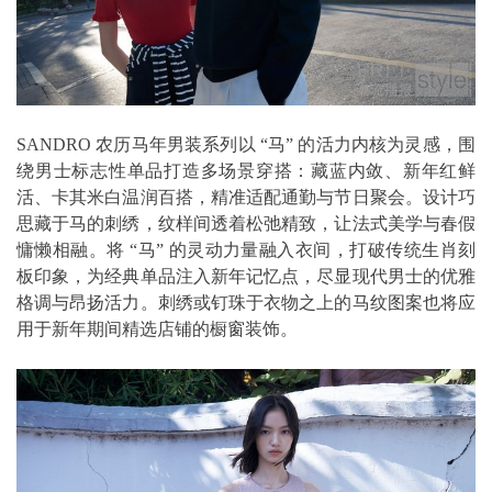
SANDRO 农历马年男装系列以 “马” 的活力内核为灵感，围
绕男士标志性单品打造多场景穿搭：藏蓝内敛、新年红鲜
活、卡其米白温润百搭，精准适配通勤与节日聚会。设计巧
思藏于马的刺绣，纹样间透着松弛精致，让法式美学与春假
慵懒相融。将 “马” 的灵动力量融入衣间，打破传统生肖刻
板印象，为经典单品注入新年记忆点，尽显现代男士的优雅
格调与昂扬活力。刺绣或钉珠于衣物之上的马纹图案也将应
用于新年期间精选店铺的橱窗装饰。