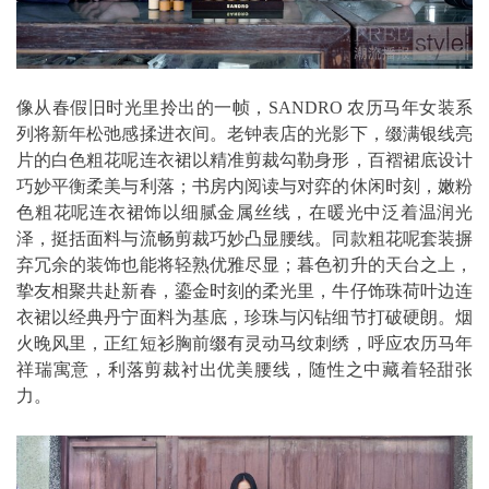
像从春假旧时光里拎出的一帧，SANDRO 农历马年女装系
列将新年松弛感揉进衣间。老钟表店的光影下，缀满银线亮
片的白色粗花呢连衣裙以精准剪裁勾勒身形，百褶裙底设计
巧妙平衡柔美与利落；书房内阅读与对弈的休闲时刻，嫩粉
色粗花呢连衣裙饰以细腻金属丝线，在暖光中泛着温润光
泽，挺括面料与流畅剪裁巧妙凸显腰线。同款粗花呢套装摒
弃冗余的装饰也能将轻熟优雅尽显；暮色初升的天台之上，
挚友相聚共赴新春，鎏金时刻的柔光里，牛仔饰珠荷叶边连
衣裙以经典丹宁面料为基底，珍珠与闪钻细节打破硬朗。烟
火晚风里，正红短衫胸前缀有灵动马纹刺绣，呼应农历马年
祥瑞寓意，利落剪裁衬出优美腰线，随性之中藏着轻甜张
力。