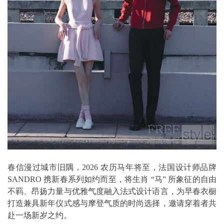
春信漫过城市旧隅，2026 农历马年将至，法国设计师品牌
SANDRO 携新春系列如约而至，将生肖 “马” 所象征的自由
不羁、昂扬力量与优雅气度融入法式设计语言，为早春衣橱
打造兼具新年仪式感与摩登气质的时尚选择，邀请穿着者共
赴一场新岁之约。