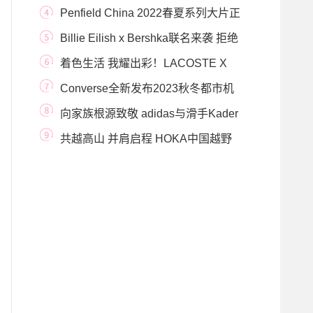
春季城市机能风
Penfield China 2022春夏系列大片正
式释出，崭新户外
Billie Eilish x Bershka联名来袭 拒绝
被定义，领略Z世
着色生活 我耀出彩！LACOSTE X
Polaroid宝丽来全新联
Converse全新发布2023秋冬都市机
能风系列 叠出趣，
向家族根源致敬 adidas与滑手Kader
Sylla携手打造S
共越高山 并肩启程 HOKA中国越野
跑者UTMB赛前聚会