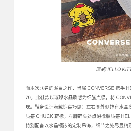
匡威HELLO KIT
而本次联名的瞩目之作，当属 CONVERSE 携手 HEL
70。此鞋款以璀璨水晶质感为细腻点缀，将 CONVER
现。鞋身设计满载惊喜巧思：左右脚外侧饰有水晶质感 
质感 CHUCK 鞋标。左脚鞋头处点缀橡胶质感 HE
特别配备以水晶镶嵌的定制吊饰，细节之处尽显精致。外