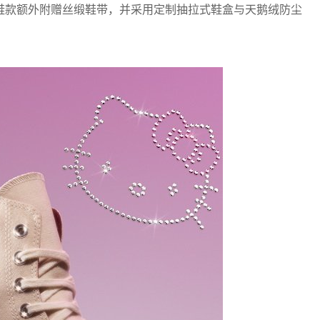
鞋款额外附赠丝缎鞋带，并采用定制抽拉式鞋盒与天鹅绒防尘