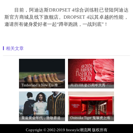
目前，阿迪达斯DROPSET 4综合训练鞋已登陆阿迪达
斯官方商城及线下旗舰店。DROPSET 4以其卓越的性能，
邀请所有健身爱好者一起“蹲举跑跳，一战到底”！
相关文章
Timberland x New Era 推出全新联名系列，以经
JUZUI玖姿25周年大秀「循光新生」 光起二
重返黄金年代，致敬赛道传奇 PUMA携手M
Onitsuka Tiger 鬼塚虎上海环贸 iapm 概念店盛
Copyright © 2002-2019 freestyle潮流网 版权所有