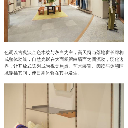
⾊调以古典淡⾦⾊⽊纹与灰⽩为主，⾼天窗与落地窗⻓廊构
成整体动线，⾃然光影在⼤⾯积留⽩墙⾯之间流动，弱化边
界，让开放式陈列成为视觉焦点。艺术装置、阅读与休憩区
域穿插其间，使⽇常体验在其中发⽣。