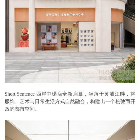
Short Sentence 西岸中環店全新启幕，坐落于⻩浦江畔，将
服饰、艺术与⽇常⽣活⽅式⾃然融合，构建出⼀个松弛⽽开
放的都市空间。