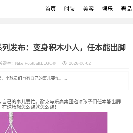
首页
时装
美容
娱乐
奢品
GO® 联名系列发布：变身积木小人，任本能出脚
关键字：
Nike Football
,
LEGO®
2026-06-02
，小球员们也有自己的事儿要忙。...
有自己的事儿要忙。
耐克
与
乐高
集团邀请孩子们任本能出脚！
，在球场想怎么踢就怎么踢！