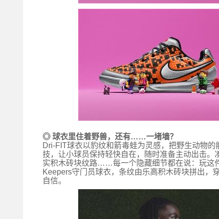
◎ 球衣里住着野兽，还有……一堵墙？
Dri
-FIT球衣以豹纹和箭毒蛙为灵感，把野生动物
技，让小球员保持轻快自在，随时准备主动出击。
实积木砖块纹路……每一个隐藏细节都在说：玩这件事
Keepers守门员球衣，条纹由
乐高
积木砖块拼出，穿
自信。