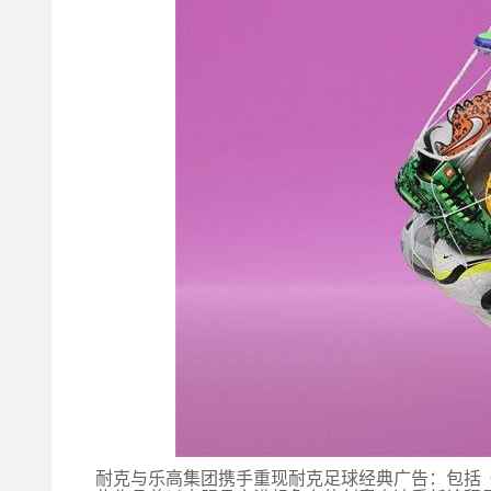
耐克与乐高集团携手重现耐克足球
经典
广告
：
包括《G