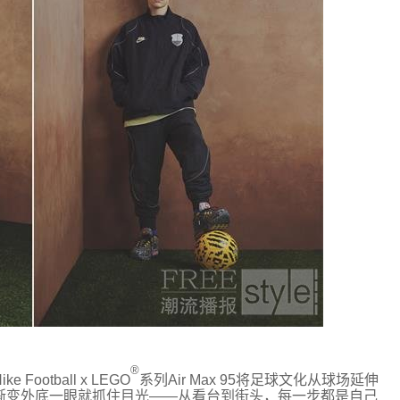
®
Nike
Football
x LEG
O
系列Air Max 95
将足球文化从球场延伸
渐变外底一眼就抓住目光——从看台到街头，每一步都是自己