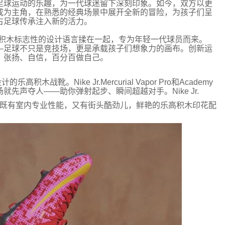
足球运动的乐趣，为一代球迷留下深刻印象。如今，双方以更
成为主角，在熟悉的经典场景中展开全新的冒险，为孩子们呈
古足球传承注入新的活力。
积木标志性的设计语言揉在一起，专为年轻一代球员而来。
—足球不只是竞技场，更是承载孩子们想象力的画布。创新运
：张扬、自信，百分百做自己。
设计的
乐高
积木战靴。
Nike
Jr.
Mercurial Vapor Pro和Academy
就先声夺人——助你弹射起步、瞬间超越对手。Nike Jr.
既有室内专业性能，又有街头酷劲儿，鲜艳的
乐高
积木印花配