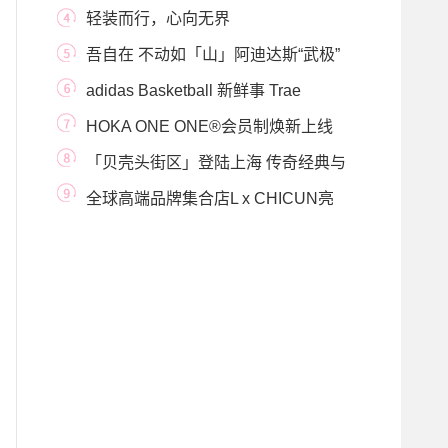
CHARACTERS
轻装而行，心向无界
吾自在 不动如「山」阿迪达斯“武极”
系列202
adidas Basketball 新鲜事 Trae
Young第三代签名鞋Trae
HOKA ONE ONE®会员制焕新上线
全面升级跑者服务，
「贝壳头街区」登陆上海 传奇经典与
街头文化碰
全球高端品牌集合店L x CHICUN亮
相北京