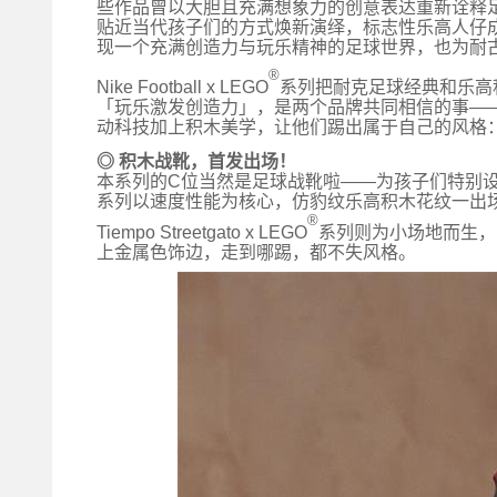
些作品曾以大胆且充满想象力的创意表达重新诠释
贴近当代孩子们的方式焕新演绎，标志性乐高人仔
现一个充满创造力与玩乐精神的足球世界，也为耐
®
Nike Football
x
LEGO
系列
把
耐克
足球经典和
乐高
「玩乐激发创造力」，是两个品牌共同相信的事—
动科技加上积木美学，让他们踢出属于自己的风格
◎ 积木战靴，首发出场！
本系列的C位当然是足球战靴啦——为孩子们特别
系列
以速度性能为核心，仿豹纹乐高积木花纹
一出场
®
Tiempo Street
g
ato x LEGO
系列则为小场地而生，
上金属色饰边，走到哪踢，都不失风格。