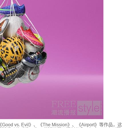
ood vs. Evil》
、
《The Mission》
、
《Airport》等
作品
，这