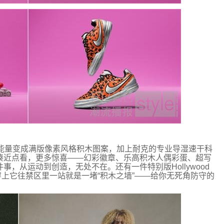
的能量变成满版像素风格积木图案，加上
耐克
的专业
导湿速干
科
凑近点看，更多惊喜——幻彩徽章、
乐高
积木人偶彩蛋、超写
，从运动到创造，无处不在。还有一件特别版Hollywood
上它往禁区里一站就是一堵“积木之墙”——给你无死角防守的