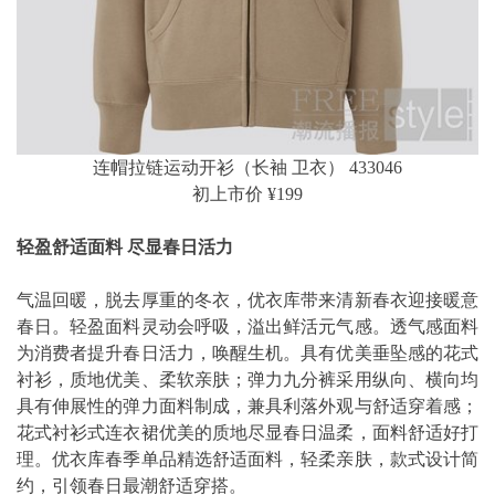
连帽拉链运动开衫（长袖 卫衣） 433046
初上市价 ¥199
轻盈舒适面料 尽显春日活力
气温回暖，脱去厚重的冬衣，优衣库带来清新春衣迎接暖意
春日。轻盈面料灵动会呼吸，溢出鲜活元气感。透气感面料
为消费者提升春日活力，唤醒生机。具有优美垂坠感的花式
衬衫，质地优美、柔软亲肤；弹力九分裤采用纵向、横向均
具有伸展性的弹力面料制成，兼具利落外观与舒适穿着感；
花式衬衫式连衣裙优美的质地尽显春日温柔，面料舒适好打
理。优衣库春季单品精选舒适面料，轻柔亲肤，款式设计简
约，引领春日最潮舒适穿搭。