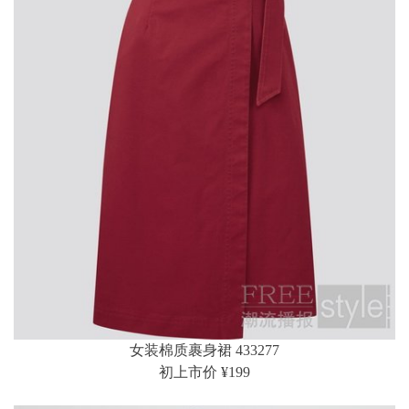
女装棉质裹身裙 433277
初上市价 ¥199