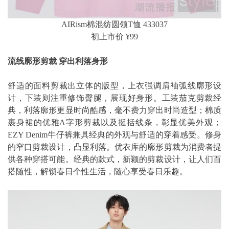
AIRism棉混纺圆领T恤 433037
初上市价 ¥99
流线廓形剪裁 穿出利落身形
舒适的面料剪裁出立体的版型，上衣强调肩袖弧线廓形设
计，下装则注重修饰臀腿，展现好身形。工装茄克剪裁经
典，利落廓形更显时尚酷感，毫不费力穿出时尚造型；棉质
裹身裙的优雅A字形剪裁以及挺括线条，彰显优美外观；
EZY Denim牛仔裤兼具经典的外观与舒适的穿着感受。修身
的窄口剪裁设计，凸显利落。优衣库的廓形剪裁为消费者提
供各种穿搭可能。经典的款式，新颖的剪裁设计，让人们百
搭随性，解锁春日个性生活，随心享受春日乐趣。