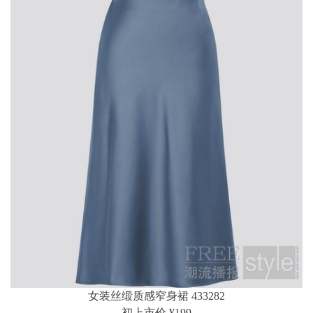
女装丝缎质感窄身裙 433282
初上市价 ¥199