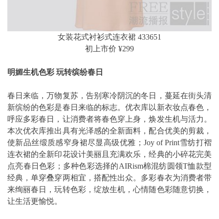
女装花式衬衫式连衣裙 433651
初上市价 ¥299
明媚生机色彩 玩转缤纷春日
春日来临，万物复苏，告别寒冷阴沉的冬日，蔓延在街头清
新缤纷的色彩是春日来临的标志。优衣库以新衣妆点春色，
呼应多彩春日，让消费者将春色穿上身，焕发生机与活力。
本次优衣库推出具有光泽感的全新面料，配合优美的剪裁，
使新品丝缎质感窄身裙尽显高级优雅；Joy of Print雪纺打褶
连衣裙的全新印花设计美丽且充满欢乐，经典的小碎花完美
点亮春日色彩；多种色彩选择的AIRism棉混纺圆领T恤款型
经典，单穿叠穿两相宜，搭配性出众。多彩春衣为消费者带
来绚丽春日，玩转色彩，绽放生机，心情随色彩随意切换，
让生活更愉悦。