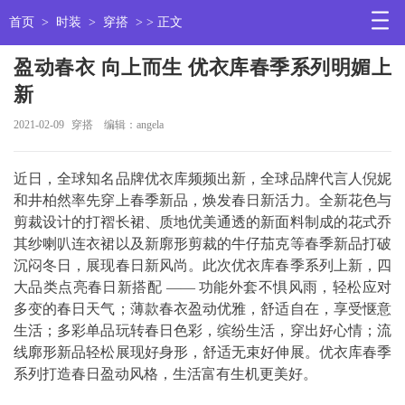
首页
>
时装
>
穿搭
> > 正文
盈动春衣 向上而生 优衣库春季系列明媚上
新
2021-02-09
穿搭
编辑：angela
近日，全球知名品牌优衣库频频出新，全球品牌代言人倪妮
和井柏然率先穿上春季新品，焕发春日新活力。全新花色与
剪裁设计的打褶长裙、质地优美通透的新面料制成的花式乔
其纱喇叭连衣裙以及新廓形剪裁的牛仔茄克等春季新品打破
沉闷冬日，展现春日新风尚。此次优衣库春季系列上新，四
大品类点亮春日新搭配 —— 功能外套不惧风雨，轻松应对
多变的春日天气；薄款春衣盈动优雅，舒适自在，享受惬意
生活；多彩单品玩转春日色彩，缤纷生活，穿出好心情；流
线廓形新品轻松展现好身形，舒适无束好伸展。优衣库春季
系列打造春日盈动风格，生活富有生机更美好。