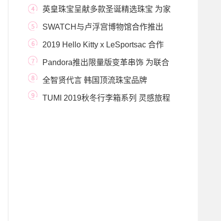
师卤猫 (OAMUL) 推出特
英皇珠宝呈献多款圣诞精选珠宝 为家
人、朋友、
SWATCH与卢浮宫博物馆合作推出
全新SWATCH X YOU设计
2019 Hello Kitty x LeSportsac 合作
系列
Pandora推出限量版变革串饰 为联合
国儿童基金会提
全智贤代言 韩国顶流珠宝品牌
STONEHENgE斯通亨奇
TUMI 2019秋冬行李箱系列 灵感旅程
正式起航