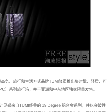
质商务、旅行和生活方式品牌TUMI隆重推出集时髦、轻质、可
onate（PC）系列旅行箱，并于亚洲和中东地区独家限量发售。
外形设计灵感来自TUMI经典的 19 Degree 铝合金系列，并以突破性