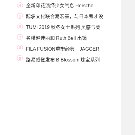
正式进入中国
全新印花演绎少女气息 Herschel
Supply与Hello Kitty再
起承文化联合潮宏基，与日本鬼才设
计师佐藤大
TUMI 2019 秋冬女士系列 灵感与美
学的探索之旅
名模赵佳丽和 Ruth Bell 出镜
CHARLES & KEITH 2020 春
FILA FUSION重塑经典 JAGGER
OG元年配色诠释复古灵魂
路易威登发布 B.Blossom 珠宝系列
全新广告特辑