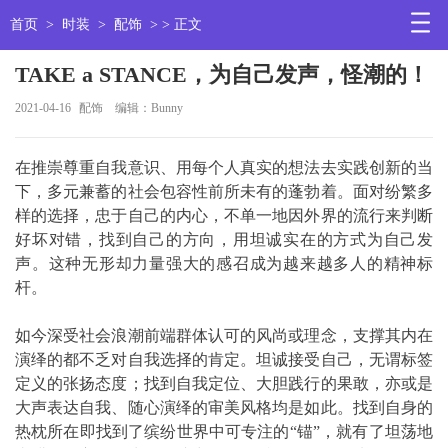
首页
>
时装
>
配饰
> > 正文
TAKE a STANCE，为自己发声，怪潮的！
2021-04-16
配饰
编辑：Bunny
在推崇尊重自我意识、用每个人真实的想法去实践创新的当
下，多元兼蓄的社会包容性前所未有的蓬勃着。面对纷繁多
样的选择，忠于自己的内心，不单一地因外界的流行来判断
好坏对错，找到自己的方向，用坦诚实在的方式为自己发
声。这种无形却力量强大的感召成为越来越多人的精神标
杆。
如今深受社会浪潮前端群体认可的风尚或理念，支撑其内在
演绎的都不乏对自我选择的肯定。坦诚接受自己，无谓标签
定义的张扬态度；找到自我定位、大胆践行的果敢，亦或是
大声表达自我、随心演绎的审美风格均是如此。找到自身的
热枕所在即找到了缤纷世界中可专注的“锚”，就有了坦荡地