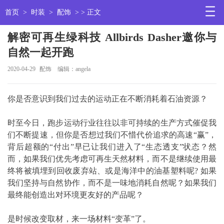
首页
>
时装
>
配饰
> > 正文
解密可再生绿科技 Allbirds Dasher邀你与
自然一起开跑
2020-04-29
配饰
编辑：angela
你是否意识到我们过去的运动正在不断消耗着石油资源？
时至今日，跑步运动行业往往以非可持续的生产方式催促我
们不断提速，但你是否想过我们不惜代价追求的高速“赢”，
背后超额的“付出”早已让我们进入了“生态透支”状态？然
而，如果我们优先考虑可再生天然材料，而不是继续使用最
终将被填埋到回收废弃站、或是海洋中的油基塑料呢? 如果
我们坚持与自然协作，而不是一味地消耗自然呢？如果我们
最终能创造出对环境更友好的产品呢？
是时候改变取材，来一场材料“变革”了。