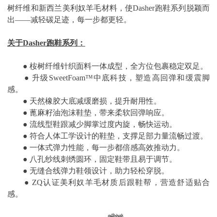
树纤维和新西兰美利奴羊毛材料，使Dasher跑鞋系列脱颖而
出——减轻碳足迹，每一步都更轻。
关于Dasher跑鞋系列：
● 桉树纤维针织面料一体成型，全方位包裹稳定双足。
● 升级SweetFoam™中底科技，塑造高回弹和缓震脚
感。
● 天然橡胶大底减缓磨损，提升耐用性。
● 蓖麻籽油泡沫鞋垫，带来柔软回弹响应。
● 流线型鞋跟减少脚掌过度内旋，畅快运动。
● 符合人体工学设计的鞋垫，支撑足部力量流畅过渡。
● 一体式弹力性能，每一步都倍感高效推动力。
● 八孔纱线刺绣圆环，固定鞋带且易于调节。
● 无缝合线弹力鞋领设计，助力轻松穿脱。
● ZQ认证美利奴羊毛材质后跟鞋帮，营造舒适贴合
感。