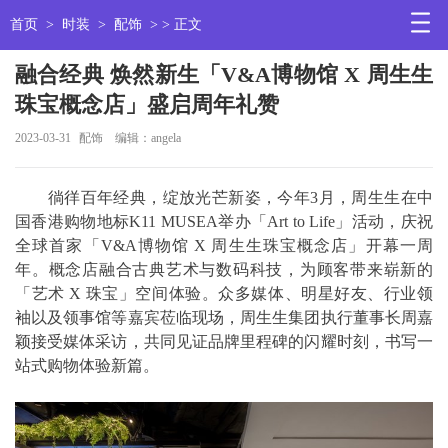
首页
>
时装
>
配饰
> > 正文
融合经典 焕然新生「V&A博物馆 X 周生生
珠宝概念店」盛启周年礼赞
2023-03-31
配饰
编辑：angela
徜徉百年经典，绽放光芒新姿，今年3月，周生生在中
国香港购物地标K11 MUSEA举办「Art to Life」活动，庆祝
全球首家「V&A博物馆 X 周生生珠宝概念店」开幕一周
年。概念店融合古典艺术与数码科技，为顾客带来崭新的
「艺术 X 珠宝」空间体验。众多媒体、明星好友、行业领
袖以及领事馆等嘉宾莅临现场，周生生集团执行董事长周嘉
颖接受媒体采访，共同见证品牌里程碑的闪耀时刻，书写一
站式购物体验新篇。