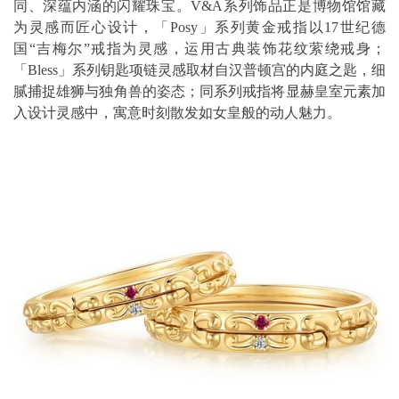
同、深蕴内涵的闪耀珠宝。V&A系列饰品正是博物馆馆藏
为灵感而匠心设计，「Posy」系列黄金戒指以17世纪德
国“吉梅尔”戒指为灵感，运用古典装饰花纹萦绕戒身；
「Bless」系列钥匙项链灵感取材自汉普顿宫的内庭之匙，细
腻捕捉雄狮与独角兽的姿态；同系列戒指将显赫皇室元素加
入设计灵感中，寓意时刻散发如女皇般的动人魅力。