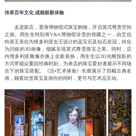
传承百年文化 成就崭新体验
走进新店，置身博物馆式珠宝购物，开启英式尊贵空间
之旅。周生生特别将V&A博物馆珍贵的馆藏之一，由艾伯
特亲王亲自为维多利亚女王设计的蓝宝石及钻石皇冠，转化
为闪烁的3D画像，细腻呈现英式尊贵珠宝之美。同时，店
内维多利亚雕像亦换上全新装扮，周生生以3D光雕投影的
方式带观众重回经典时刻，为来店的珠宝爱好者展示不同场
合下的珠宝搭配。《活•艺术体验》长廊展示了四幅古典名
画，顾客欣赏珠宝及画作的同时，更可与艺术品互动。