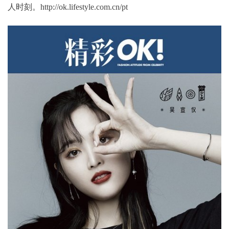
人时刻。http://ok.lifestyle.com.cn/pt