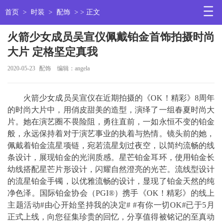
首页
>
时装
>
配饰
> > 正文
火箭少女成员吴宣仪佩戴铂金首饰拍摄时尚
大片 定格坚定真我
2020-05-23
配饰
编辑：angela
火箭少女成员吴宣仪在近期拍摄的《OK！精彩》8周年
的时尚大片中，用俏皮甜美的造型，演绎了一组春夏时尚大
片。她在演艺圈不畏险阻，勇往直前，一如永恒不变的铂金
般，永远保持着对于演艺事业的执着与热情。镜头前的她，
佩戴着铂金流星项链，宛若流星划过夜空，以简约流畅的线
条设计，展现铂金的光润质感。星芒铂金耳环，使用铂金长
幼线搭配星芒片形设计，闪耀自然澄亮的光芒。流线型设计
的流星铂金手镯，以优雅流畅的设计，显现了铂金天然的纯
净色泽。国际铂金协会（PGI®）携手《OK！精彩》的线上
主题活动#由心开始坚持我的决定# #有你一切OK#已于5月
正式上线，向您征集珍贵的回忆，分享值得被铭记的至真动