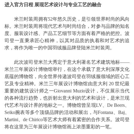
进入官方日程 展现艺术设计与专业工艺的融合
米兰时装周拥有52年悠久历史，是引领世界时尚的风向
标。米兰时装周将现代艺术与时尚结合，对参与品牌的知名
度、服装设计感、产品工艺细节等方面有着严格的把控。波
司登一直秉承匠心精神，以其对品质的执着和对艺术的追
求，将作为唯一的中国羽绒服品牌登陆米兰时装周。
此次波司登米兰大秀定于意大利著名艺术建筑地标——
米兰三年展设计博物馆举行，在这个承载了意大利深厚文化
底蕴的博物馆，向全世界传递波司登在羽绒服领域的匠心工
艺及专业精神。米兰三年展设计博物馆由意大利 20 世纪最
重要的建筑设计师之一Giovanni Muzio设计，不仅展示当代
的各种流行趋势，也折射出意大利的艺术和设计，是米兰现
代艺术与设计界的地标之一。博物馆曾呈现LV、De Beers、
Seiko腕表等多个顶级品牌的活动和展出，与Fontana、Baj、
Martini、de Chirico等艺术大师有着紧密的合作关系。波司登
将在这里为三年展设计博物馆画上浓墨重彩的一笔。