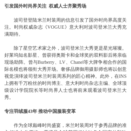
引发国外时尚界关注 权威人士齐聚秀场
波司登登陆米兰时装周的信息引发了国外时尚界高度关
注。时尚权威杂志《VOGUE》意大利对波司登米兰大秀充
满期待。
除了星空艺术家之外，波司登米兰大秀更是星光璀璨。
好莱坞知名影星、曾获得奥斯卡和金球奖的双料影后将亲临
现场助阵。曾与Burberry、LV、Chanel等大牌争相合作的国
际名模也将领衔大秀开场。奢侈品牌御用摄影师也将以创意
视觉演绎波司登米兰时装周系列的匠心精神。此外，在INS
上拥有千万粉丝的时尚博主、意大利时尚杂志主编、全球顶
级设计学院院长等时尚界人士也将前来观看波司登米兰大
秀。
专注羽绒服43年 推动中国服装变革
作为全球巅峰时尚盛宴，米兰时装周对于参秀品牌的准