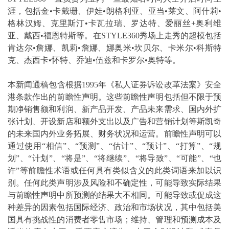
涯，包括金•卡戴珊、伊娃•朗格利亚、亚当•莱文、阿什莉•
格林汉姆、克里斯汀•卡瓦拉瑞、罗达特、爱丽丝+奥利维
亚、戴西•福恩特斯等。在STYLE360秀场上走秀的超模包括
肯达尔•詹娜、凯莉•詹娜、娜奥米•坎贝尔、卡米尔•科斯特
克、杰西卡•怀特、乔迪•伍兹和卡罗尔•奥特等。
本新闻通稿包含根据1995年《私人证券诉讼改革法案》安全
港条款作出的前瞻性声明。这些前瞻性声明包括但不限于预
期净销售额和利润、新产品开发、产品未来需求、国内外扩
张计划、开设新店和额外支出以及广告和营销计划等斯凯奇
的未来国内外业务拓展、财务状况和运营。前瞻性声明可以
通过使用“相信”、“预测”、“估计”、“预计”、“打算”、“规
划”、“计划”、“将是”、“将继续”、“将导致”、“可能”、“也
许”等前瞻性术语或任何具有类似含义的此类词语来加以识
别。任何此类声明涉及风险和不确定性，可能导致实际结果
与前瞻性声明中所预测的结果大不相同。可能导致或促成这
种差异的因素包括国际经济、政治和市场状况，其中包括美
国具有挑战性的消费者零售市场；维持、管理和预测成本及