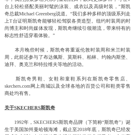
台上轻松搭配美丽时髦的泳装、成衣以及高级时装，”斯凯
奇总裁Michael Greenberg说道。“我们多种多样的顶级系列走
上T台证明斯凯奇能够轻松驾驭各类造型。纽约时装周的时
尚博主和时尚媒体发现，斯凯奇继续引领潮流，带来特有的
标志性舒适穿着体验。”
本月晚些时候，斯凯奇将重返伦敦时装周和米兰时装
周，此前还参与了布达佩斯、莫斯科、柏林、约翰内斯堡、
迪拜、奥克兰和特拉维夫等地的活动。
斯凯奇男鞋、女鞋和童鞋系列在斯凯奇零售店、
skechers.com网上商城以及全球各地的百货公司和鞋类零售
商处均有售。
关于SKECHERS斯凯奇
1992年，SKECHERS斯凯奇品牌（下简称“斯凯奇”）诞
生于美国加州曼哈顿海滩，截止至2018年底，斯凯奇已经发