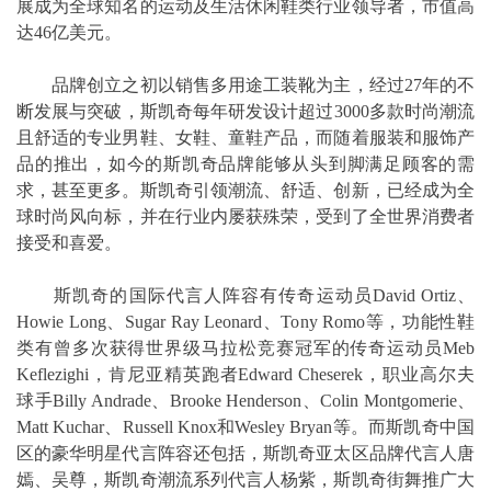
展成为全球知名的运动及生活休闲鞋类行业领导者，市值高
达46亿美元。
品牌创立之初以销售多用途工装靴为主，经过27年的不
断发展与突破，斯凯奇每年研发设计超过3000多款时尚潮流
且舒适的专业男鞋、女鞋、童鞋产品，而随着服装和服饰产
品的推出，如今的斯凯奇品牌能够从头到脚满足顾客的需
求，甚至更多。斯凯奇引领潮流、舒适、创新，已经成为全
球时尚风向标，并在行业内屡获殊荣，受到了全世界消费者
接受和喜爱。
斯凯奇的国际代言人阵容有传奇运动员David Ortiz、
Howie Long、Sugar Ray Leonard、Tony Romo等，功能性鞋
类有曾多次获得世界级马拉松竞赛冠军的传奇运动员Meb
Keflezighi，肯尼亚精英跑者Edward Cheserek，职业高尔夫
球手Billy Andrade、Brooke Henderson、Colin Montgomerie、
Matt Kuchar、Russell Knox和Wesley Bryan等。而斯凯奇中国
区的豪华明星代言阵容还包括，斯凯奇亚太区品牌代言人唐
嫣、吴尊，斯凯奇潮流系列代言人杨紫，斯凯奇街舞推广大