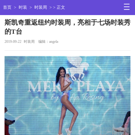
首页
>
时装
>
时装周
> > 正文
斯凯奇重返纽约时装周，亮相于七场时装秀
的T台
2019-09-22
时装周
编辑：angela