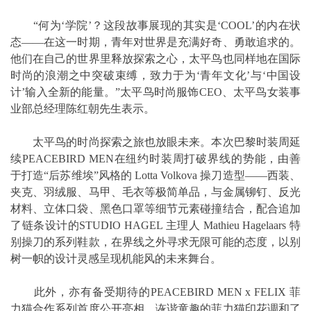
“何为‘学院’？这段故事展现的其实是‘COOL’的内在状
态——在这一时期，青年对世界是充满好奇、勇敢追求的。
他们在自己的世界里释放探索之心，太平鸟也同样地在国际
时尚的浪潮之中突破束缚，致力于为‘青年文化’与‘中国设
计’输入全新的能量。”太平鸟时尚服饰CEO、太平鸟女装事
业部总经理陈红朝先生表示。
太平鸟的时尚探索之旅也放眼未来。本次巴黎时装周延
续PEACEBIRD MEN在纽约时装周打破界线的势能，由善
于打造“后苏维埃”风格的 Lotta Volkova 操刀造型——西装、
夹克、羽绒服、马甲、毛衣等极简单品，与金属铆钉、反光
材料、立体口袋、黑色口罩等细节元素碰撞结合，配合追加
了链条设计的STUDIO HAGEL 主理人 Mathieu Hagelaars 特
别操刀的系列鞋款，在界线之外寻求无限可能的态度，以别
树一帜的设计灵感呈现机能风的未来舞台。
此外，亦有备受期待的PEACEBIRD MEN x FELIX 菲
力猫合作系列首度公开亮相，诙谐童趣的菲力猫印花调和了