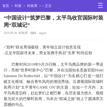
首页
>
时装
>
时装周
> > 正文
“中国设计”筑梦巴黎，太平鸟收官国际时装
周“双城记”
2019-09-30
时装周
编辑：angela
-“双料”联名秀场吸睛，青年独立设计锐意呈现
-立足学院探寻未来，男女装携手再启“无界”时尚征程
巴黎时间2019年9月29日晚，太平鸟携品牌的新一季设
计，亮相“世界时装中心”巴黎，并在法国知名贵族官邸Hotel
Salomon De Rothschild，以“中国设计”为名精心打造一场打
破文化视域、融合青年风尚的潮流秀场。沿袭着国际双城时
装周计划“太平青年GAME ON”的主题，短短一个月内，太
平鸟再度启程，赶赴梦幻之都巴黎，在历史最为悠久、规模
最为宏大的巴黎时装周，为本次“双城之旅”画上了圆满而又
震撼的句点。