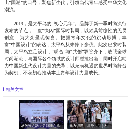
出“国潮”的口号，聚焦新生代，引领当代青年感受中华文化
潮流。
2019，是太平鸟的“初心元年”。品牌于新一季时尚流行
发布的节点，二度“快闪”国际时装周，以独具前瞻性的无畏
创意，为大众呈现惊喜。把握青年文化的跳动脉搏，丰
富“中国设计”的表达，太平鸟从未停下步伐。此次巴黎时装
周，太平鸟立足设计，“联合”与“共创”双管齐下，放眼全球
时尚潮流，与国际各个领域的设计师碰撞出新；同时开启助
力中国新生代设计力量的先导，以充满机遇的世界时尚舞台
为契机，不忘初心推动本土青年设计力量成长。
相关文章
承传统之韵，启新潮之风：闽江大学以“
元力织境，具身共生｜Style3D特展亮相20