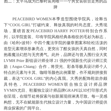
图二：太平鸟成为巴黎时装周唯一一个男女装联合走秀的品
牌
PEACEBIRD WOMEN本季造型围绕学院风，诠释当
下“COOL GIRL”打破约束、释放真我的时尚态度。大秀现
场，重磅首发PEACEBIRD HARRY POTTER特别合作系
列，以学院套装、印有学院风格经典条格纹的毛衫为标志，
由《哈利•波特》中四个魔法学院的徽章图案和轻松活泼的
造型元素增添形象亮点，更突出了酷女孩的天真自然，同时
抱着魔法幻想与无穷勇气。此外，品牌还与曾入围行业大奖
LVMH Prize 新锐设计师全球 21 强的中国新生代设计师江奕
勋（Angus Chiang）合作，将荧光、彩条等极具设计师个人
特点的元素与卡其、咖啡等颜色比例重塑，作不规则拼接剪
裁，表达“COOL GIRL”的内心真我。大秀的配饰鞋款亦颇
具特色，PEACEBIRD WOMEN联合独立设计师品牌
YVMIN尤目、鞋履独立设计师品牌GRAPE以3D打印形式共
创呈现，在细节处将探索与创新展现得淋漓尽致。每一灵感
构想，无不在赋能新生代独立设计力量，为中国设计师提供
商业探索的广阔平台。