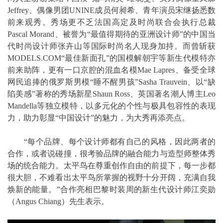
Jeffrey、偶像男团UNINE成员何昶希、青年演员宋继扬悉数
前来观秀。秀场更不乏法国高定及时尚联合会执行总裁
Pascal Morand、被誉为“最值得期待的亚洲设计师”的中国当
代时尚设计师张卉山等国际时尚名人现身加持。而曾斩获
MODELS.COM“最佳新面孔”的国模解朝宇等新生代模特亦
前来助阵，更有一口京腔的混血名模Mae Lapres、备受全球
网民追捧的俄罗斯男模“睡不醒男孩”Sasha Trauvein、以“缺
陷美感”著称的秀场新星Shaun Ross、英国著名潮人博主Leo
Mandella等独立模特，以多元化的个性与极具包容性的表现
力，助力彰显“中国设计”的魅力，为大秀再添亮点。
“每个品牌、每个设计师都有自己的风格，因此两者的
合作，或者说碰撞，很考验品牌的融合能力与造型师整体秀
场的统合能力。太平鸟在尊重创作自由的前提下，每一步都
很大胆，不难看出太平鸟所掌握的视野十分开阔，充满自我
焕新的能量。”合作亮相巴黎时装周的新生代设计师江奕勋
（Angus Chiang）先生表示。