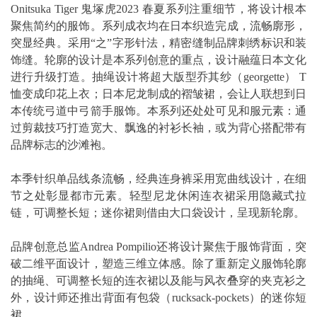
Onitsuka Tiger 鬼塚虎2023 春夏系列注重细节，将设计根本
聚焦简约的服饰。系列成衣均在日本织造完成，流畅廓形，
突显经典。采用“之”字形针法，精密缝制品牌刺绣标识和装
饰缝。轮廓的设计是本系列创意的重点，设计融蕴日本文化
进行升级打造。抽绳设计将超大版型乔其纱（georgette） T
恤变成印花上衣；日本尼龙制成的褶皱裙，会让人联想到日
本传统弓道中弓箭手服饰。本系列还处处可见和服元素：通
过剪裁技巧打造宽大、飘逸的衬衫长袖，或为背心搭配带有
品牌标志的沙滩袍。
本季针织单品线条流畅，经典连身裤采用宽曲线设计，在细
节之处彰显都市元素。轻型尼龙休闲连衣裙采用隐藏式拉
链，可调整长短；迷你裙则借由大口袋设计，呈现新轮廓。
品牌创意总监Andrea Pompilio还将设计聚焦于服饰背面，突
破二维平面设计，塑造三维立体感。除了重新定义服饰轮廓
的抽绳、可调整长短的连衣裙以及能与风衣叠穿的夹克衫之
外，设计师还推出背面有包袋（rucksack-pockets）的迷你短
裙。