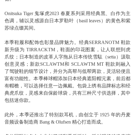
Onitsuka Tiger 鬼塚虎2023 春夏系列采用经典黑、白作为主
色调，辅以灵感源自日本罗勒叶（basil leaves）的黄色和紫
苏绿点缀其间。
本季鞋履和配饰也彰显品牌魅力。经典SERRANOTM 鞋款
新升级为 TIRRACKTM，鞋面的印花图案，让人联想到虎
爪纹；日本制造的皮革人字拖从日本传统雪駄（setta）汲取
创意灵感；新款SCLAWTM和 SCLAWTM MT 鞋款则融入
了驾驶鞋的细节设计，并分为高帮与低帮两款，灵活轻便且
富有功能性。本季棒球帽添加日本经典遮阳帽元素，前后都
有帽檐，可以选择任意一边佩戴。包袋上绣有品牌标志和经
典虎爪纹，灵感来自保龄球袋，共有三种尺寸供选择，其中
包括迷你款。
此外，本季还推出了特别款耳机，由创立于 1925 年的丹麦
音频设备制造商 Bang & Olufsen 精心打造而成。