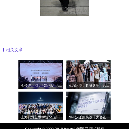
相关文章
承传统之韵，启新潮之风：闽江大学以“
元力织境，具身共生｜Style3D特展亮相20
上海视觉艺术学院“衣启”主题发布，亮
2026汉派服装设计大赛正式启动，汉正街
Copyright © 2002-2019 freestyle潮流网 版权所有