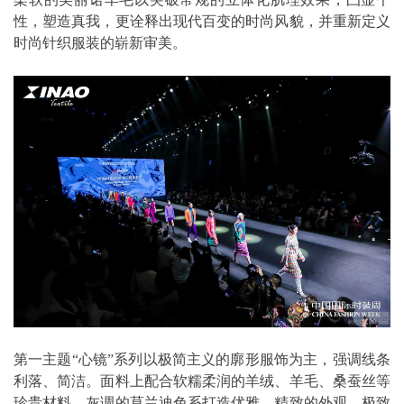
性，塑造真我，更诠释出现代百变的时尚风貌，并重新定义
时尚针织服装的崭新审美。
第一主题“心镜”系列以极简主义的廓形服饰为主，强调线条
利落、简洁。面料上配合软糯柔润的羊绒、羊毛、桑蚕丝等
珍贵材料，灰调的莫兰迪色系打造优雅、精致的外观，极致