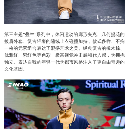
第三主题“叠生”系列中，休闲运动的廓形夹克、几何提花的
披肩外套、复古轻奢的缩绒上衣碰撞加持，款式多样、不拘
一格的元素组合表达了混搭艺术之美。经典复古的橡木棕、
优雅红、紫红色等色彩，极富视觉冲击感和代入感，为拥抱
独立、表达自我的年轻一代为都市风格注入了更自由奇趣的
文化基因。