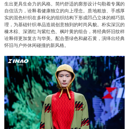
生出更具生命力的风格。简约舒适的廓形设计勾勒着专属的
自信活力，诠释着健康独立的向上理念。质地粗放、手感厚
实的混色针织在多样化的组织结构下形成凹凸立体的精巧肌
理，为基础针织单品造就创意独到的时尚风貌。朴实深沉的
橡木棕、深酒红与紫红色、枫叶黄的组合，将经典怀旧纹样
诠释得更加复古与华美。配合墨绿色和赭石黄，演绎出经典
怀旧与户外休闲碰撞的新风格。